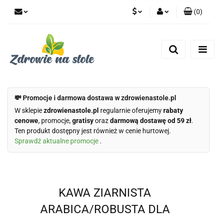
(
0
)
PLN
Zaloguj się
Zarejestruj się
CZK
Dodaj zgłoszenie
Zgody cookies
💸 Promocje i darmowa dostawa w zdrowienastole.pl
W sklepie
zdrowienastole.pl
regularnie oferujemy
rabaty
cenowe
, promocje,
gratisy
oraz
darmową dostawę od 59 zł
.
Ten produkt dostępny jest również w cenie hurtowej.
Sprawdź aktualne promocje
.
KAWA ZIARNISTA
ARABICA/ROBUSTA DLA