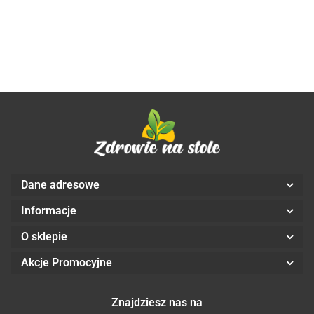
BIO 250 g
QUBA
250 g - OXFAM
BIO 1 kg -
TRADE
QUBA CA
CAFFE
MOUNT
BIO 500 g -
HAGEN
CAFE
MICHEL
Dane adresowe
Informacje
O sklepie
Akcje Promocyjne
Znajdziesz nas na