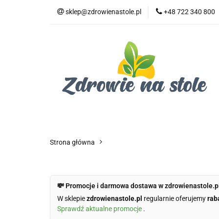
sklep@zdrowienastole.pl
+48 722 340 800
Żywność ekologicz
Kosmetyki ekologi
Duże opakowania
Żywność ekologiczna
Produkty eko dla 
Dom i ogród
Żywność dla zwierząt
Duż
Strona główna
💸 Promocje i darmowa dostawa w zdrowienastole.p
W sklepie
zdrowienastole.pl
regularnie oferujemy
rab
Sprawdź aktualne promocje
.