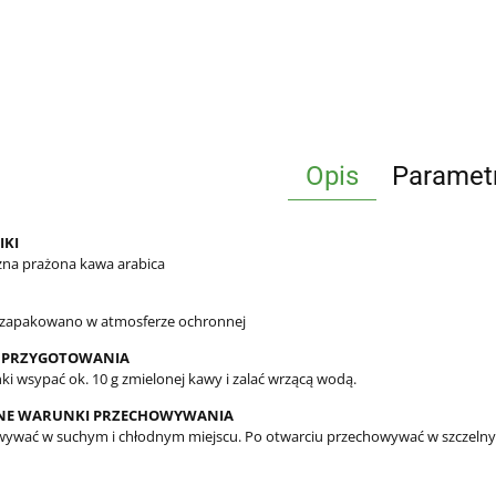
Opis
Paramet
IKI
zna prażona kawa arabica
 zapakowano w atmosferze ochronnej
 PRZYGOTOWANIA
nki wsypać ok. 10 g zmielonej kawy i zalać wrzącą wodą.
NE WARUNKI PRZECHOWYWANIA
ywać w suchym i chłodnym miejscu. Po otwarciu przechowywać w szczeln