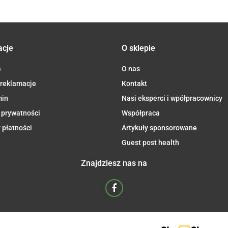
acje
O sklepie
a
O nas
 reklamacje
Kontakt
min
Nasi eksperci i wpółpracownicy
 prywatności
Współpraca
 płatności
Artykuły sponsorowane
Guest post health
Znajdziesz nas na