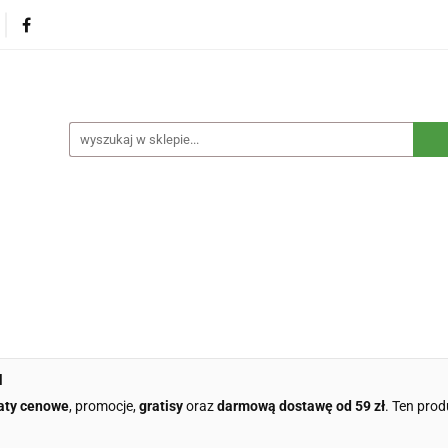
na
Produkty eko dla dzieci
Naturalne suplementy d
czne
Eko środki czystości
Dom i ogród
Żywność 
Blog
Nasza misja
Dropshipping
Kontakt
dzieci
Naturalne suplementy diety
Kosmetyki ekolog
e opakowania
Blog
Nasza misja
Dropshipping
l
aty cenowe
, promocje,
gratisy
oraz
darmową dostawę od 59 zł
. Ten prod