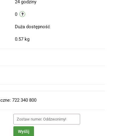
24 godziny
0
Duża dostępność
0.57 kg
t do PDF
czne: 722 340 800
Wyślij