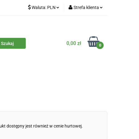
Waluta:
PLN
Strefa klienta
iety
PLN
Zaloguj się
dla zwierząt
CZK
Zarejestruj się
Dodaj zgłoszenie
0,00 zł
0
Zgody cookies
iczne
Eko środki czystości
Kontakt
ukt dostępny jest również w cenie hurtowej.