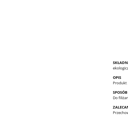
SKŁADN
ekologic
OPIS
Produkt
SPOSÓB
Do filiża
ZALECA
Przechow