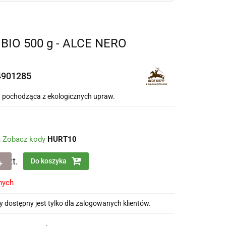
IO 500 g - ALCE NERO
4901285
a pochodząca z ekologicznych upraw.
m
Zobacz kody
HURT10
szt.
Do koszyka
nych
 dostępny jest tylko dla zalogowanych klientów.