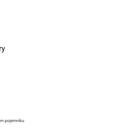
ry
ym pojemniku