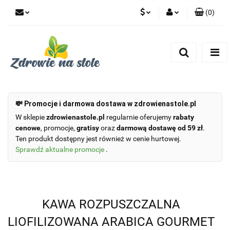
(
0
)
PLN
Zaloguj się
Zarejestruj się
CZK
Dodaj zgłoszenie
Zgody cookies
💸 Promocje i darmowa dostawa w zdrowienastole.pl
W sklepie
zdrowienastole.pl
regularnie oferujemy
rabaty
cenowe
, promocje,
gratisy
oraz
darmową dostawę od 59 zł
.
Ten produkt dostępny jest również w cenie hurtowej.
Sprawdź aktualne promocje
.
KAWA ROZPUSZCZALNA
LIOFILIZOWANA ARABICA GOURMET