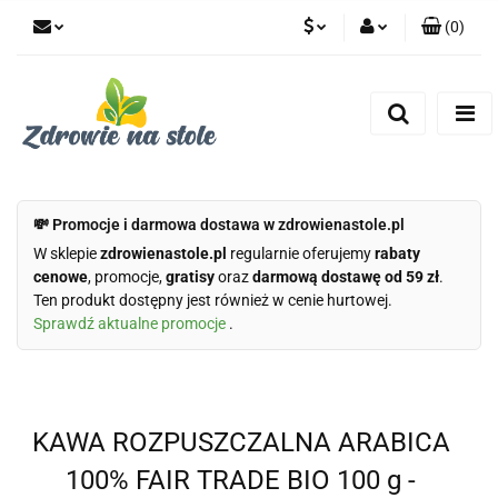
(
0
)
PLN
Zaloguj się
Zarejestruj się
CZK
Dodaj zgłoszenie
Zgody cookies
💸 Promocje i darmowa dostawa w zdrowienastole.pl
W sklepie
zdrowienastole.pl
regularnie oferujemy
rabaty
cenowe
, promocje,
gratisy
oraz
darmową dostawę od 59 zł
.
Ten produkt dostępny jest również w cenie hurtowej.
Sprawdź aktualne promocje
.
KAWA ROZPUSZCZALNA ARABICA
100% FAIR TRADE BIO 100 g -