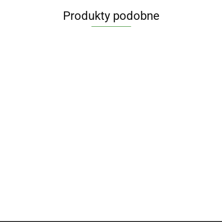
Produkty podobne
OLEJ Z
PESTEK
RÓ
MYDŁO
DYNI
60.31
SM
ALEP 5%
VIRGIN
WA
KAWA
OLEJU
BIO 250
PŁYN DO MYCIA
17.
17.30
BI
ŻOŁĘDZIÓWKA
LAUROWEGO
ml -
NACZYŃ
HE
BEZGLUTENOWA
190 g -
DARY
ROKITNIKOWO -
23.26
22.03
BIO 200 g - DARY
ALEPIA
NATURY
MANDARYNKOWY
NATURY
ECO 1 L -
ALMAWIN