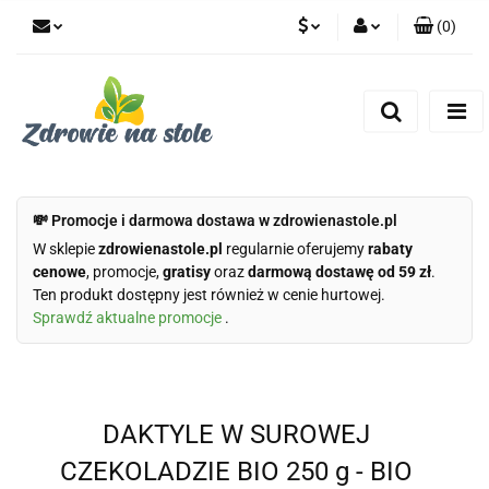
(
0
)
PLN
Zaloguj się
Zarejestruj się
CZK
Dodaj zgłoszenie
Zgody cookies
💸 Promocje i darmowa dostawa w zdrowienastole.pl
W sklepie
zdrowienastole.pl
regularnie oferujemy
rabaty
cenowe
, promocje,
gratisy
oraz
darmową dostawę od 59 zł
.
Ten produkt dostępny jest również w cenie hurtowej.
Sprawdź aktualne promocje
.
DAKTYLE W SUROWEJ
CZEKOLADZIE BIO 250 g - BIO