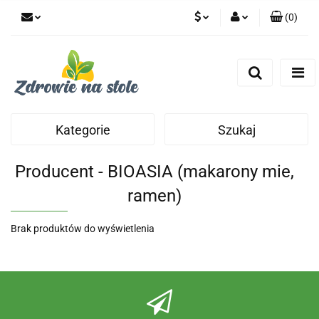
(
0
)
PLN
Zaloguj się
Zarejestruj się
CZK
Dodaj zgłoszenie
Zgody cookies
Kategorie
Szukaj
Producent - BIOASIA (makarony mie,
ramen)
Brak produktów do wyświetlenia