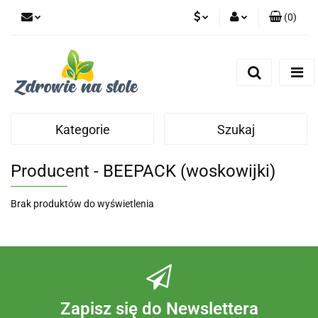
(
0
)
PLN
Zaloguj się
Zarejestruj się
CZK
Dodaj zgłoszenie
Zgody cookies
Kategorie
Szukaj
Producent - BEEPACK (woskowijki)
Brak produktów do wyświetlenia
Zapisz się do Newslettera