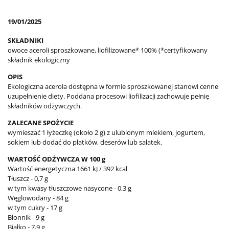
19/01/2025
SKŁADNIKI
owoce aceroli sproszkowane, liofilizowane* 100% (*certyfikowany
składnik ekologiczny
OPIS
Ekologiczna acerola dostępna w formie sproszkowanej stanowi cenne
uzupełnienie diety. Poddana procesowi liofilizacji zachowuje pełnię
składników odżywczych.
ZALECANE SPOŻYCIE
wymieszać 1 łyżeczkę (około 2 g) z ulubionym mlekiem, jogurtem,
sokiem lub dodać do płatków, deserów lub sałatek.
WARTOŚĆ ODŻYWCZA W 100 g
Wartość energetyczna 1661 kJ / 392 kcal
Tłuszcz - 0,7 g
w tym kwasy tłuszczowe nasycone - 0,3 g
Węglowodany - 84 g
w tym cukry - 17 g
Błonnik - 9 g
Białko - 7,9 g