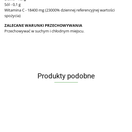
Sól - 0,1 g
Witamina C - 18400 mg (23000% dziennej referencyjnej wartości
spożycia)
ZALECANE WARUNKI PRZECHOWYWANIA
Przechowywać w suchym i chłodnym miejscu.
Produkty podobne
MĄKA
OLEJ Z
PSZENNA
POP
NASION