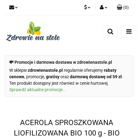
(
0
)
PLN
Zaloguj się
Zarejestruj się
CZK
Dodaj zgłoszenie
Zgody cookies
💸 Promocje i darmowa dostawa w zdrowienastole.pl
W sklepie
zdrowienastole.pl
regularnie oferujemy
rabaty
cenowe
, promocje,
gratisy
oraz
darmową dostawę od 59 zł
.
Ten produkt dostępny jest również w cenie hurtowej.
Sprawdź aktualne promocje
.
ACEROLA SPROSZKOWANA
LIOFILIZOWANA BIO 100 g - BIO