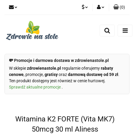
(
0
)
PLN
Zaloguj się
Zarejestruj się
CZK
Dodaj zgłoszenie
Zgody cookies
💸 Promocje i darmowa dostawa w zdrowienastole.pl
W sklepie
zdrowienastole.pl
regularnie oferujemy
rabaty
cenowe
, promocje,
gratisy
oraz
darmową dostawę od 59 zł
.
Ten produkt dostępny jest również w cenie hurtowej.
Sprawdź aktualne promocje
.
Witamina K2 FORTE (Vita MK7)
50mcg 30 ml Aliness