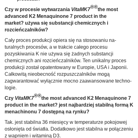
®®
Czy w procesie wytwarzania
VitaMK7
the most
advanced K2 Menaquinone 7 product in the
market?
używa się sub­stancji chemicznych i
rozcieńczalników?
Cały proces produkcji opiera się na stosowaniu na­
turalnych procesów, a w trakcie całego procesu
pozyskiwania K nie używa się żadnych substancji
chemicznych ani rozcień­czalników. Ten unikalny proces
produkcji został opatentowany w Europie, USA i Japonii.
Całkowitą nieobecność rozpuszczalników mogą
zagwarantować wyłącznie mocno zaawansowane techno­
logie.
®®
Czy
VitaMK7
the most advanced K2 Menaquinone 7
product in the market?
jest najbardziej stabilną formą K
menachi­nonu 7 dostępną na rynku?
Tak. jest stabilna 36 miesięcy w temperaturze pokojo­wej
osłonięta od światła. Dodatkowo jest stabilna w połączeniu
z wapniem i witaminą D3.