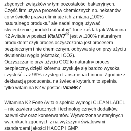
zbędnych związków w tym pozostałości bakteryjnych.
Część firm używa procesów chemicznych np. heksanów
co w świetle prawa eliminuje ich z miana „100%
naturalnego produktu” ale nadal mogą używać
stwierdzenie „produkt naturalny”. Inne zaś tak jak Witamina
®
K2 Avitale w postaci
Vita
MK7
jest w „100% naturalnym
produktem” czyli proces oczyszczania jest procesem
bezpiecznym i nie chemicznym, odbywa się on przy użyciu
dwutlenku węgla (ekstrakcji CO2).
Oczyszczanie przy użyciu CO2 to naturalny proces,
bezpieczny, dzięki któremu uzyskuje się bardzo wysoką
czystość - aż 99% czystego trans-menachinonu. Zgodnie z
deklaracją producenta, na świecie kryterium to spełnia
tylko witamina K2 w postaci
Vita
MK7
Witamina K2 Forte Avitale spełnia wymogi CLEAN LABEL
– nie zawiera sztucznych i technologicznych dodatków,
barwników oraz konserwantów. Wytworzona w sterylnych
warunkach zgodnych z najwyższymi światowymi
standardami jakości HACCP i GMP.