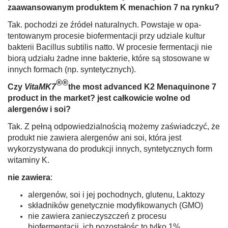
zaawansowanym produk­tem K menachion 7 na rynku?
Tak. pochodzi ze źródeł naturalnych. Powstaje w opa­
tentowanym procesie biofermentacji przy udziale kultur
bakterii Bacillus subtilis natto. W procesie fermentacji nie
biorą udziału żadne inne bakterie, które są stosowane w
innych formach (np. syntetycznych).
®®
Czy
VitaMK7
the most advanced K2 Menaquinone 7
product in the market?
jest całkowicie wolne od
alergenów i soi?
Tak. Z pełną odpowiedzialnością możemy zaświadczyć, że
produkt nie zawiera alergenów ani soi, która jest
wykorzystywana do pro­dukcji innych, syntetycznych form
witaminy K.
nie zawiera
:
alergenów, soi i jej pochodnych, glutenu, Laktozy
składników genetycznie modyfikowanych (GMO)
nie zawiera zanieczyszczeń z procesu
biofermentacji, ich po­zostałośc to tylko 1%