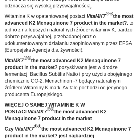
odznacza się wysoką przyswajalnością.
®®
Witamina K w opatentowanej postaci
VitaMK7
the most
advanced K2 Menaquinone 7 product in the market?
,
to
jedno z najlepszych naturalnych źródeł wita­miny K, bardzo
dobrze przyswajalnej, przeba­danej oraz o
udokumentowanym działaniu za­opiniowanym przez EFSA
(Europejska Agencja d.s. żywności).
®®
VitaMK7
the most advanced K2 Menaquinone 7
product in the market?
pozyskiwana jest w drodze
fermen­tacji Bacillus Subtilis Natto i przy użyciu obojęt­nego
chemicznie CO-2. Menachinon -7 będący naturalnym
źródłem Witaminy K marki Avitale pochodzi od jedynego
producenta Europej­skiego.
WIĘCEJ O SAMEJ WITAMINIE K W
®®
POSTACI
VitaMK7
the most advanced K2
Menaquinone 7 product in the market
®®
Czy
VitaMK7
the most advanced K2 Menaquinone 7
product in the market?
jest najbardziej