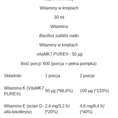
Witaminy w kroplach
30 ml
Witamina
Bacillus subtilis natto
Witaminy w kroplach
-vitaMK7 PURE® : 50 µg
Ilość porcji: 600 (porcja = pełna pompka)
Składniki
1 porcja
2 porcje
Witamina K (VitaMK7
50 µg (*66,6%)
100 µg (*133%)
PURE®)
Witamina E (octan D-
2,4 mg/3,2 IU
4,8 mg/6,4 IU
alfa-tokoferylu)
(*20%)
(*40%)