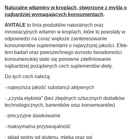
Naturalne witaminy w kroplach, stworzone z myślą o
najbardziej wymagających konsumentach
.
AVITALE
to linia produktów naturalnych oraz
innowacyjnych witamin w kroplach, które to powstały w
odpowiedzi na coraz większe zain­teresowanie
konsumentów suplementami o najwyższej jakości. Efek­
tem badań oraz powszechnego wzrostu świadomości
konsumenckiej stało się po­nowne zdefiniowanie
najbardziej pożądanych cech suplementów diety.
Do tych cech należą:
- najwyższa jakość substancji aktywnych
- „czysta etykieta” (bez zbędnych sztucznych dodatków
technologicznych, barwników oraz konserwantów)
- precyzyjne dawkowanie
- maksymalna przyswajalność
- skład wolny od glutenu, mleka oraz soi