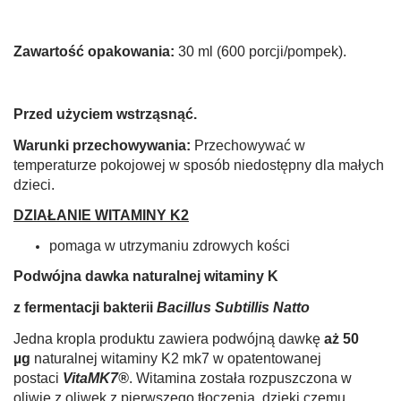
Zawartość opakowania:
30 ml (600 porcji/pompek).
Przed użyciem wstrząsnąć.
Warunki przechowywania:
Przechowywać w
temperaturze pokojowej w sposób niedostępny dla małych
dzieci.
DZIAŁANIE WITAMINY K2
pomaga w utrzymaniu zdrowych kości
Podwójna dawka naturalnej witaminy K
z fermentacji bakterii
Bacillus Subtillis Natto
Jedna kropla produktu zawiera podwójną dawkę
aż 50
µg
naturalnej witaminy K2 mk7 w opatentowanej
postaci
VitaMK7®
. Witamina została rozpuszczona w
oliwie z oliwek z pierwszego tłoczenia, dzięki czemu