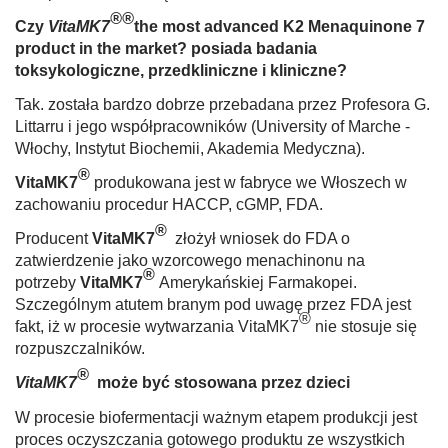
®®
Czy
VitaMK7
the most advanced K2 Menaquinone 7
product in the market?
posiada badania
toksykologiczne, przed­kliniczne i kliniczne?
Tak. została bardzo dobrze przebadana przez Profesora G.
Littarru i jego współpracowników (University of Marche -
Wło­chy, Instytut Biochemii, Akademia Medyczna).
®
Vita
MK7
produkowana jest w fabryce we Włoszech w
zachowaniu procedur HACCP, cGMP, FDA.
®
Producent
Vita
MK7
złożył wniosek do FDA o
zatwierdzenie jako wzorcowego menachinonu na
®
potrzeby
Vita
MK7
Amerykańskiej Farmakopei.
Szczególnym atutem branym pod uwagę przez FDA jest
®
fakt, iż w procesie wytwarzania VitaMK7
nie stosuje się
rozpuszczalników.
®
Vita
MK7
może być stosowana przez dzieci
W procesie biofermentacji ważnym etapem produkcji jest
proces oczyszczania gotowego produktu ze wszystkich