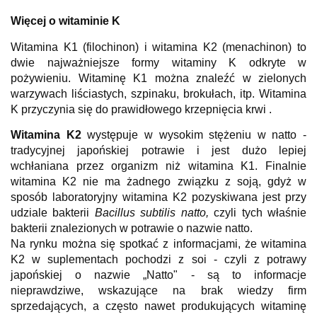
Wię
cej o witaminie K
Witamina K1 (filochinon) i witamina K2 (menachinon) to
dwie najważniejsze formy witaminy K odkryte w
pożywieniu. Witaminę K1 można znaleźć w zielonych
warzywach liściastych
, szpinaku, brokułach, itp. Witamina
K przyczynia się do prawidłowego krzepnięcia krwi .
Witamina K2
występuje w wysokim stężeniu w natto -
tradycyjnej japońskiej potrawie i jest dużo lepiej
wchłaniana przez organizm niż witamina K1. Finalnie
witamina K2 nie ma żadnego związku z soją, gdyż w
sposób laboratoryjny witamina K2 pozyskiwana jest przy
udziale bakterii
Bacillus subtilis natto,
czyli tych właśnie
bakterii znalezionych w potrawie o nazwie natto.
Na rynku można się spotkać z informacjami, że witamina
K2 w suplementach pochodzi z soi - czyli z potrawy
japońskiej o nazwie „Natto" - są to informacje
nieprawdziwe, wskazujące na brak wiedzy firm
sprzedających, a często nawet produkujących witaminę