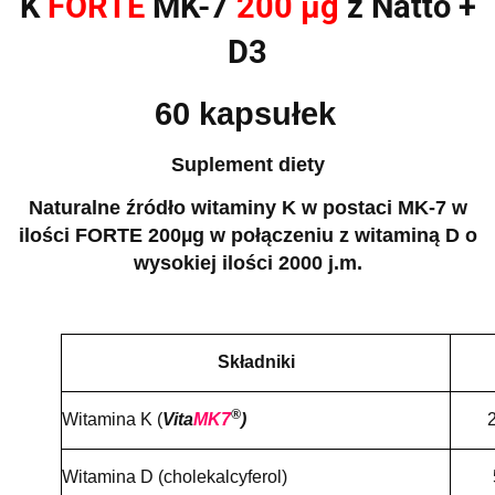
K
FORTE
MK-7
200 µg
z Natto +
D3
60 kapsułek
Suplement diety
Naturalne źródło witaminy K w postaci MK-7 w
ilości FORTE 200µg w połączeniu z witaminą D o
wysokiej ilości 2000 j.m.
Składniki
®
Witamina K (
Vita
MK7
)
Witamina D (cholekalcyferol)