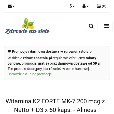
(
0
)
PLN
Zaloguj się
Zarejestruj się
CZK
Dodaj zgłoszenie
Zgody cookies
💸 Promocje i darmowa dostawa w zdrowienastole.pl
W sklepie
zdrowienastole.pl
regularnie oferujemy
rabaty
cenowe
, promocje,
gratisy
oraz
darmową dostawę od 59 zł
.
Ten produkt dostępny jest również w cenie hurtowej.
Sprawdź aktualne promocje
.
Witamina K2 FORTE MK-7 200 mcg z
Natto + D3 x 60 kaps. - Aliness