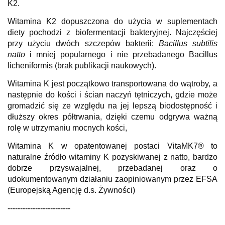
K2.
Witamina K2 dopuszczona do użycia w suplementach
diety pochodzi z biofermentacji bakteryjnej. Najczęściej
przy użyci
u dwóch szczepów bakterii:
Bacillus subtilis
natto
i mniej popularnego i nie przebadanego
Bacillus
licheniformis (brak publikacji naukowych).
Witamina K jest początkowo transportowana do wątroby, a
następnie do kości i ścian naczyń tętniczych, gdzie może
gromadzić się ze względu na jej lepszą biodostępność i
dłuższy okres półtrwania, dzięki czemu odgrywa ważną
rolę w utrzymaniu mocnych kości,
Witamina K w opatentowanej postaci VitaMK7® to
naturalne źródło witaminy K pozyskiwanej z natto, bardzo
dobrze przyswajalnej, przebadanej oraz o
udokumentowanym działaniu zaopiniowanym przez EFSA
(Europejską Agencję d.s. Żywności)
-------------------------