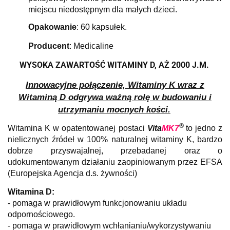
miejscu niedostępnym dla małych dzieci.
Opakowanie
: 60 kapsułek.
Producent
: Medicaline
WYSOKA ZAWARTOŚĆ WITAMINY D, AŻ 2000 J.M.
Innowacyjne połączenie, Witaminy K wraz z
Witaminą D odgrywa ważną rolę w budowaniu i
utrzymaniu mocnych kości.
®
Witamina K w opatentowanej postaci
Vita
MK7
to jedno z
nielicznych źródeł w 100% naturalnej witaminy K, bardzo
dobrze przyswajalnej, przebadanej oraz o
udokumentowanym działaniu zaopiniowanym przez EFSA
(Europejska Agencja d.s. żywności)
Witamina D:
- pomaga w prawidłowym funkcjonowaniu układu
odpornościowego.
- pomaga w prawidłowym wchłanianiu/wykorzystywaniu