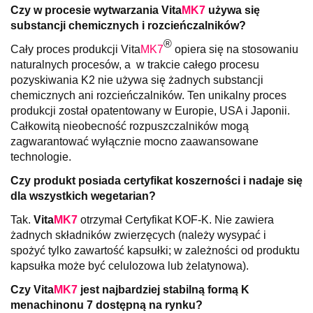
Czy w procesie wytwarzania
Vita
MK7
używa się
substancji chemicznych i rozcieńczalników?
®
Cały proces produkcji
Vita
MK7
opiera się na stosowaniu
naturalnych procesów, a w trakcie całego procesu
pozyskiwania K2 nie używa się żadnych substancji
chemicznych ani rozcieńczalników. Ten unikalny proces
produkcji został opatentowany w Europie, USA i Japonii.
Całkowitą nieobecność rozpuszczalników mogą
zagwarantować wyłącznie mocno zaawansowane
technologie.
Czy produkt posiada certyfikat koszerności i nadaje się
dla wszystkich wegetarian?
Tak.
Vita
MK7
otrzymał Certyfikat KOF-K. Nie zawiera
żadnych składników zwierzęcych (należy wysypać i
spożyć tylko zawartość kapsułki; w zależności od produktu
kapsułka może być celulozowa lub żelatynowa).
Czy
Vita
MK7
jest najbardziej stabilną formą K
menachinonu 7 dostępną na rynku?