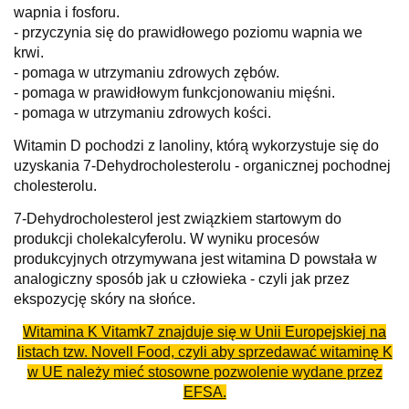
wapnia i fosforu.
- przyczynia się do prawidłowego poziomu wapnia we
krwi.
- pomaga w utrzymaniu zdrowych zębów.
- pomaga w prawidłowym funkcjonowaniu mięśni.
- pomaga w utrzymaniu zdrowych kości.
Witamin D pochodzi z lanoliny, którą wykorzystuje się do
uzyskania 7-Dehydrocholesterolu - organicznej pochodnej
cholesterolu.
7-Dehydrocholesterol jest związkiem startowym do
produkcji cholekalcyferolu. W wyniku procesów
produkcyjnych otrzymywana jest witamina D powstała w
analogiczny sposób jak u człowieka - czyli jak przez
ekspozycję skóry na słońce.
Witamina K Vitamk7 znajduje się w Unii Europejskiej na
listach tzw. Novell Food, czyli aby sprzedawać witaminę K
w UE należy mieć stosowne pozwolenie wydane przez
EFSA.