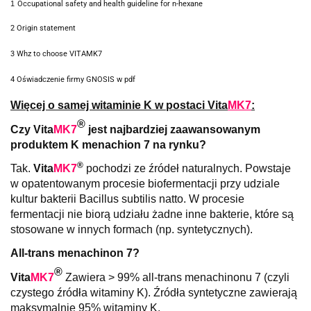
1
Occupational safety and health guideline for n-hexane
2 Origin statement
3 Whz to choose VITAMK7
4 Oświadczenie firmy GNOSIS w pdf
Więcej o samej witaminie K w postaci
Vita
MK7
:
®
Czy
Vita
MK7
jest najbardziej zaawansowanym
produktem K menachion 7 na rynku?
®
Tak.
Vita
MK7
pochodzi ze źródeł naturalnych. Powstaje
w opatentowanym procesie biofermentacji przy udziale
kultur bakterii Bacillus subtilis natto. W procesie
fermentacji nie biorą udziału żadne inne bakterie, które są
stosowane w innych formach (np. syntetycznych).
All-trans menachinon 7?
®
Vita
MK7
Zawiera > 99% all-trans menachinonu 7 (czyli
czystego źródła witaminy K). Źródła syntetyczne zawierają
maksymalnie 95% witaminy K.