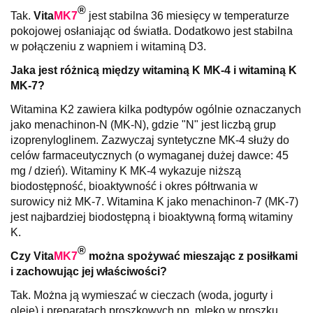
®
Tak.
Vita
MK7
jest stabilna 36 miesięcy w temperaturze
pokojowej osłaniając od światła. Dodatkowo jest stabilna
w połączeniu z wapniem i witaminą D3.
Jaka jest różnicą między witaminą K MK-4 i witaminą K
MK-7?
Witamina K2 zawiera kilka podtypów ogólnie oznaczanych
jako menachinon-N (MK-N), gdzie "N" jest liczbą grup
izoprenyloglinem. Zazwyczaj syntetyczne MK-4 służy do
celów farmaceutycznych (o wymaganej dużej dawce: 45
mg / dzień). Witaminy K MK-4 wykazuje niższą
biodostępność, bioaktywność i okres półtrwania w
surowicy niż MK-7. Witamina K jako menachinon-7 (MK-7)
jest najbardziej biodostępną i bioaktywną formą witaminy
K.
®
Czy
Vita
MK7
można spożywać mieszając z posiłkami
i zachowując jej właściwości?
Tak. Można ją wymieszać w cieczach (woda, jogurty i
oleje) i preparatach proszkowych np. mleko w proszku,