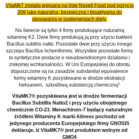
VitaMk7 została wpisana na listę Novell Food pod pozycją
209 jako naturalna, bezpieczna i bioaktywna do
stosowania w suplementach diety.
Na świecie są tylko 4 firmy produkujące naturalną
witaminę K2. Dwie firmy produkują ją przy użyciu bakterii
Bacillus subtilis natto. Pozostałe dwie przy użyciu innego
szczepu Bacillus licheniformis. Wszystkie pozostałe formy
to syntetyczne postacie o nieudowodnionym działaniu i
znikomej wchłanialności. W Uni Europejskiej do obrotu
dopuszczone są na zasadzie
substantial equivalence
formy witaminy K pozyskiwane w drodze ekstrakcji
1
heksanem, szkodliwą substancją chemiczną
VitaMK7
®
pozyskiwana jest w drodze fermentacji
Bacillus Subtillis Natto2 i przy użyciu obojętnego
chemicznie CO-23. Menachinon-7 będący naturalnym
źródłem Witaminy K marki Aliness pochodzi od
jedynego producenta Europejskiego firmy GNOSIS
deklaruje, iż VitaMK7
®
jest produktem wolnym od
GMO4