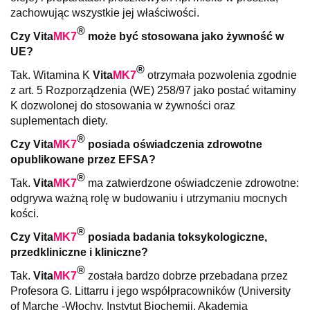
zachowując wszystkie jej właściwości.
®
Czy
Vita
MK7
może być stosowana jako żywność w
UE?
®
Tak. Witamina K
Vita
MK7
otrzymała pozwolenia zgodnie
z art. 5 Rozporządzenia (WE) 258/97 jako postać witaminy
K dozwolonej do stosowania w żywności oraz
suplementach diety.
®
Czy
Vita
MK7
posiada oświadczenia zdrowotne
opublikowane przez EFSA?
®
Tak.
Vita
MK7
ma zatwierdzone oświadczenie zdrowotne:
odgrywa ważną rolę w budowaniu i utrzymaniu mocnych
kości.
®
Czy
Vita
MK7
posiada badania toksykologiczne,
przedkliniczne i kliniczne?
®
Tak.
Vita
MK7
została bardzo dobrze przebadana przez
Profesora G. Littarru i jego współpracowników (University
of Marche -Włochy, Instytut Biochemii, Akademia