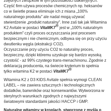
zbędnych związków w tym pozostałości bakteryjnych.
Część firm używa procesów chemicznych np. heksanów
co w świetle prawa eliminuje ich z miana „100%
naturalnego produktu” ale nadal mogą używać
stwierdzenie „produkt naturalny”. Inne zaś tak jak Witamina
®
K2 Avitale w postaci
Vita
MK7
jest w „100% naturalnym
produktem” czyli proces oczyszczania jest procesem
bezpiecznym i nie chemicznym, odbywa się on przy użyciu
dwutlenku węgla (ekstrakcji CO2).
Oczyszczanie przy użyciu CO2 to naturalny proces,
bezpieczny, dzięki któremu uzyskuje się bardzo wysoką
czystość - aż 99% czystego trans-menachinonu. Zgodnie z
deklaracją producenta, na świecie kryterium to spełnia
®
tylko witamina K2 w postaci
Vita
MK7
Witamina K2 z D3 KIDS Avitale spełnia wymogi CLEAN
LABEL – nie zawiera sztucznych i technologicznych
dodatków, barwników oraz konserwantów. Wytworzona w
sterylnych warunkach zgodnych z najwyższymi
światowymi standardami jakości HACCP i GMP.
Naturalne witaminy w kroplach, stworzone z myślą o