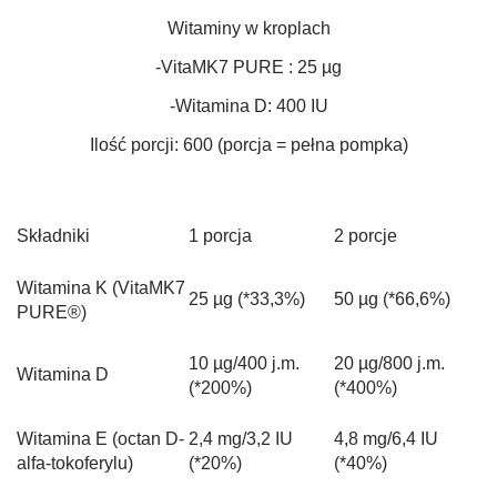
Witaminy w kroplach
-VitaMK7 PURE : 25 µg
-Witamina D: 400 IU
Ilość porcji: 600 (porcja = pełna pompka)
Składniki
1 porcja
2 porcje
Witamina K (VitaMK7
25 µg (*33,3%)
50 µg (*66,6%)
PURE®)
10 µg/400 j.m.
20 µg/800 j.m.
Witamina D
(*200%)
(*400%)
Witamina E (octan D-
2,4 mg/3,2 IU
4,8 mg/6,4 IU
alfa-tokoferylu)
(*20%)
(*40%)