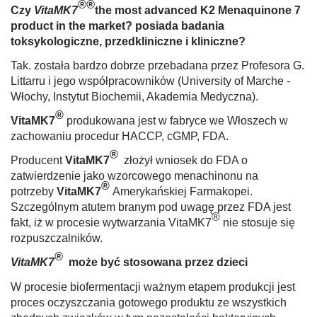
®®
Czy
VitaMK7
the most advanced K2 Menaquinone 7
product in the market?
posiada badania
toksykologiczne, przed­kliniczne i kliniczne?
Tak. została bardzo dobrze przebadana przez Profesora G.
Littarru i jego współpracowników (University of Marche -
Wło­chy, Instytut Biochemii, Akademia Medyczna).
®
Vita
MK7
produkowana jest w fabryce we Włoszech w
zachowaniu procedur HACCP, cGMP, FDA.
®
Producent
Vita
MK7
złożył wniosek do FDA o
zatwierdzenie jako wzorcowego menachinonu na
®
potrzeby
Vita
MK7
Amerykańskiej Farmakopei.
Szczególnym atutem branym pod uwagę przez FDA jest
®
fakt, iż w procesie wytwarzania VitaMK7
nie stosuje się
rozpuszczalników.
®
Vita
MK7
może być stosowana przez dzieci
W procesie biofermentacji ważnym etapem produkcji jest
proces oczyszczania gotowego produktu ze wszystkich