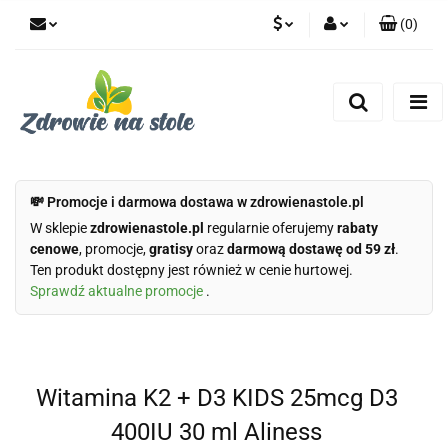
(
0
)
PLN
Zaloguj się
Zarejestruj się
CZK
Dodaj zgłoszenie
Zgody cookies
💸 Promocje i darmowa dostawa w zdrowienastole.pl
W sklepie
zdrowienastole.pl
regularnie oferujemy
rabaty
cenowe
, promocje,
gratisy
oraz
darmową dostawę od 59 zł
.
Ten produkt dostępny jest również w cenie hurtowej.
Sprawdź aktualne promocje
.
Witamina K2 + D3 KIDS 25mcg D3
400IU 30 ml Aliness