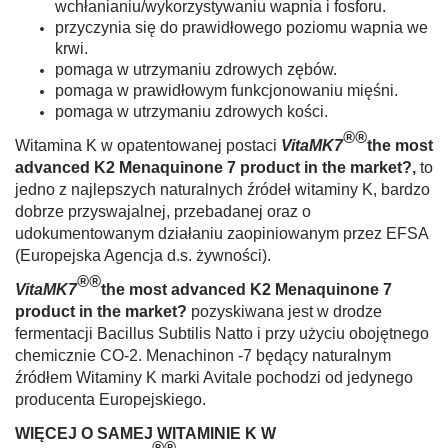
wchłanianiu/wykorzystywaniu wapnia i fosforu.
przyczynia się do prawidłowego poziomu wapnia we
krwi.
pomaga w utrzymaniu zdrowych zębów.
pomaga w prawidłowym funkcjonowaniu mięśni.
pomaga w utrzymaniu zdrowych kości.
®®
Witamina K w opatentowanej postaci
VitaMK7
the most
advanced K2 Menaquinone 7 product in the market?
,
to
jedno z najlepszych naturalnych źródeł wita­miny K, bardzo
dobrze przyswajalnej, przeba­danej oraz o
udokumentowanym działaniu za­opiniowanym przez EFSA
(Europejska Agencja d.s. żywności).
®®
VitaMK7
the most advanced K2 Menaquinone 7
product in the market?
pozyskiwana jest w drodze
fermen­tacji Bacillus Subtilis Natto i przy użyciu obojęt­nego
chemicznie CO-2. Menachinon -7 będący naturalnym
źródłem Witaminy K marki Avitale pochodzi od jedynego
producenta Europej­skiego.
WIĘCEJ O SAMEJ WITAMINIE K W
®®