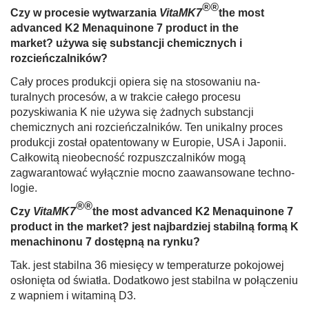
®®
Czy w procesie wytwarzania
VitaMK7
the most
advanced K2 Menaquinone 7 product in the
market?
używa się sub­stancji chemicznych i
rozcieńczalników?
Cały proces produkcji opiera się na stosowaniu na­
turalnych procesów, a w trakcie całego procesu
pozyskiwania K nie używa się żadnych substancji
chemicznych ani rozcień­czalników. Ten unikalny proces
produkcji został opatentowany w Europie, USA i Japonii.
Całkowitą nieobecność rozpuszczalników mogą
zagwarantować wyłącznie mocno zaawansowane techno­
logie.
®®
Czy
VitaMK7
the most advanced K2 Menaquinone 7
product in the market?
jest najbardziej stabilną formą K
menachi­nonu 7 dostępną na rynku?
Tak. jest stabilna 36 miesięcy w temperaturze pokojo­wej
osłonięta od światła. Dodatkowo jest stabilna w połączeniu
z wapniem i witaminą D3.