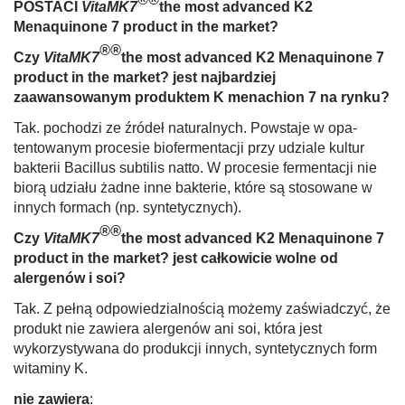
POSTACI
VitaMK7
the most advanced K2
Menaquinone 7 product in the market?
®®
Czy
VitaMK7
the most advanced K2 Menaquinone 7
product in the market?
jest najbardziej
zaawansowanym produk­tem K menachion 7 na rynku?
Tak. pochodzi ze źródeł naturalnych. Powstaje w opa­
tentowanym procesie biofermentacji przy udziale kultur
bakterii Bacillus subtilis natto. W procesie fermentacji nie
biorą udziału żadne inne bakterie, które są stosowane w
innych formach (np. syntetycznych).
®®
Czy
VitaMK7
the most advanced K2 Menaquinone 7
product in the market?
jest całkowicie wolne od
alergenów i soi?
Tak. Z pełną odpowiedzialnością możemy zaświadczyć, że
produkt nie zawiera alergenów ani soi, która jest
wykorzystywana do pro­dukcji innych, syntetycznych form
witaminy K.
nie zawiera
: