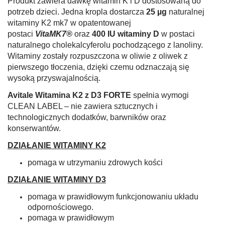
Produkt zawiera dawkę witamin K i D dostosowaną do
potrzeb dzieci. Jedna kropla dostarcza
25 µg
naturalnej
witaminy K2 mk7 w opatentowanej
postaci
VitaMK7®
oraz
400 IU witaminy D
w postaci
naturalnego cholekalcyferolu pochodzącego z lanoliny.
Witaminy zostały rozpuszczona w oliwie z oliwek z
pierwszego tłoczenia, dzięki czemu odznaczają się
wysoką przyswajalnością.
Avitale Witamina K2 z D3 FORTE
spełnia wymogi
CLEAN LABEL – nie zawiera sztucznych i
technologicznych dodatków, barwników oraz
konserwantów.
DZIAŁANIE WITAMINY K2
pomaga w utrzymaniu zdrowych kości
DZIAŁANIE WITAMINY D3
pomaga w prawidłowym funkcjonowaniu układu
odpornościowego.
pomaga w prawidłowym