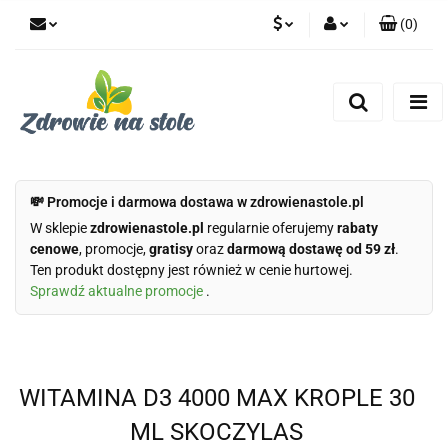
(
0
)
PLN
Zaloguj się
Zarejestruj się
CZK
Dodaj zgłoszenie
Zgody cookies
💸 Promocje i darmowa dostawa w zdrowienastole.pl
W sklepie
zdrowienastole.pl
regularnie oferujemy
rabaty
cenowe
, promocje,
gratisy
oraz
darmową dostawę od 59 zł
.
Ten produkt dostępny jest również w cenie hurtowej.
Sprawdź aktualne promocje
.
WITAMINA D3 4000 MAX KROPLE 30
ML SKOCZYLAS