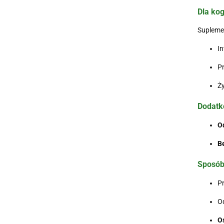
Dla ko
Supleme
In
Pr
Ż
Dodatk
O
B
Sposób
P
Od
Os