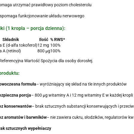
omaga utrzymać prawidłowy poziom cholesterolu
spomaga funkcjonowanie układu nerwowego
ki (1 kropla – porcja dzienna):
Składnik
Ilość
% RWS*
 E (d-alfa tokoferol)
12 mg
100%
 A (retinol)
800 µg
100%
eferencyjna Wartość Spożycia dla osoby dorosłej.
produktu:
owoczesna formuła
– wyróżniający się skład na tle innych produktów
ezpieczna porcja
– 800 µg witaminy A i 12 mg witaminy E w każdej kropli
ez konserwantów
– brak sztucznych substancji konserwujących i przeciw
ez aromatów i barwników
– nie zawiera cukru, słodzików, regulatorów 
rak sztucznych wypełniaczy