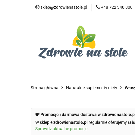
sklep@zdrowienastole.pl
+48 722 340 800
Żywność ekologicz
Kosmetyki ekologi
Duże opakowania
Żywność ekologiczna
Produkty eko dla 
Dom i ogród
Żywność dla zwierząt
Duż
Strona główna
Naturalne suplementy diety
Włosy
💸 Promocje i darmowa dostawa w zdrowienastole.p
W sklepie
zdrowienastole.pl
regularnie oferujemy
rab
Sprawdź aktualne promocje
.