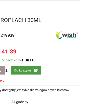
KROPLACH 30ML
9219939
%
41.39
m
Zobacz kody
HURT10
szt.
Do koszyka
nych
 dostępny jest tylko dla zalogowanych klientów.
24 godziny