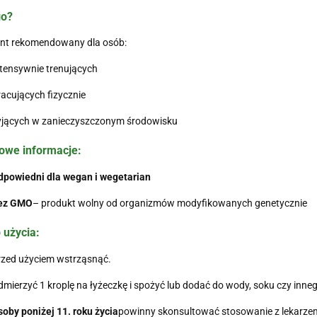
go?
nt rekomendowany dla osób:
tensywnie trenujących
acujących fizycznie
yjących w zanieczyszczonym środowisku
owe informacje:
dpowiedni dla wegan i wegetarian
ez GMO
– produkt wolny od organizmów modyfikowanych genetycznie
 użycia:
rzed użyciem wstrząsnąć.
mierzyć 1 kroplę na łyżeczkę i spożyć lub dodać do wody, soku czy inneg
oby poniżej 11. roku życia
powinny skonsultować stosowanie z lekarze