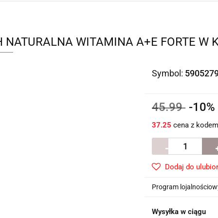
H NATURALNA WITAMINA A+E FORTE W 
Symbol:
590527
45.99
-10
37.25
cena z kode
Dodaj do ulubio
Program lojalnościowy
Wysyłka w ciągu