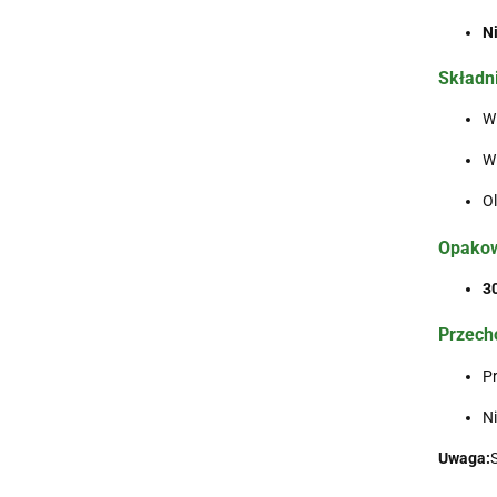
Ni
Składni
Wi
Wi
Ol
Opakow
3
Przech
Pr
N
Uwaga:
S