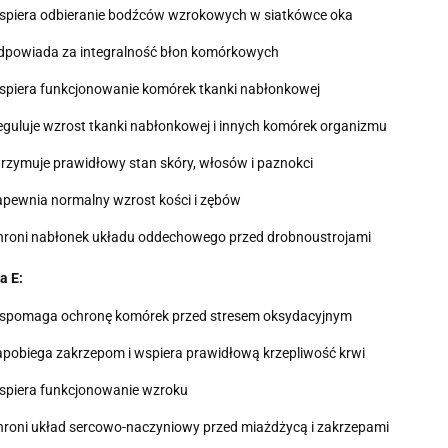
spiera odbieranie bodźców wzrokowych w siatkówce oka
dpowiada za integralność błon komórkowych
spiera funkcjonowanie komórek tkanki nabłonkowej
guluje wzrost tkanki nabłonkowej i innych komórek organizmu
rzymuje prawidłowy stan skóry, włosów i paznokci
pewnia normalny wzrost kości i zębów
hroni nabłonek układu oddechowego przed drobnoustrojami
a E:
spomaga ochronę komórek przed stresem oksydacyjnym
pobiega zakrzepom i wspiera prawidłową krzepliwość krwi
spiera funkcjonowanie wzroku
roni układ sercowo-naczyniowy przed miażdżycą i zakrzepami