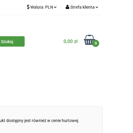
Waluta:
PLN
Strefa klienta
iety
PLN
Zaloguj się
dla zwierząt
CZK
Zarejestruj się
Dodaj zgłoszenie
0,00 zł
0
Zgody cookies
iczne
Eko środki czystości
Kontakt
ukt dostępny jest również w cenie hurtowej.