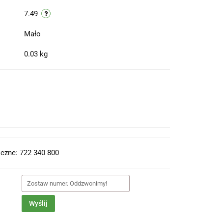
7.49
Mało
0.03 kg
t do PDF
czne: 722 340 800
Wyślij