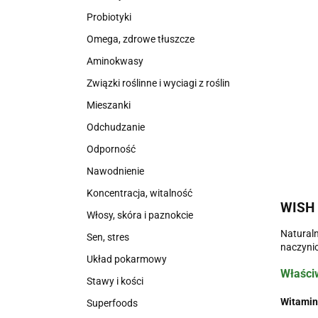
Probiotyki
Omega, zdrowe tłuszcze
Aminokwasy
Związki roślinne i wyciagi z roślin
Mieszanki
Odchudzanie
Odporność
Nawodnienie
Koncentracja, witalność
WISH
Włosy, skóra i paznokcie
Naturaln
Sen, stres
naczynio
Układ pokarmowy
Właści
Stawy i kości
Witamin
Superfoods