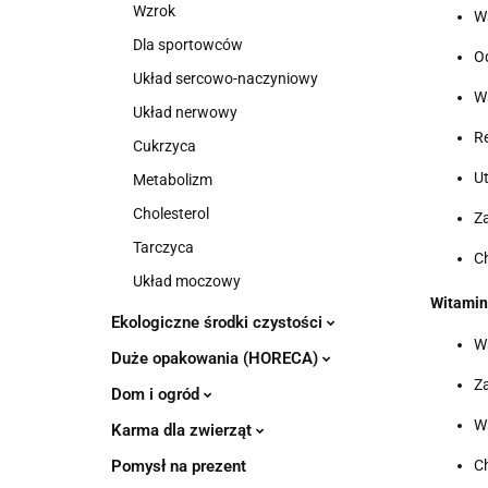
Wzrok
W
Dla sportowców
O
Układ sercowo-naczyniowy
W
Układ nerwowy
Re
Cukrzyca
Ut
Metabolizm
Cholesterol
Za
Tarczyca
C
Układ moczowy
Witamin
Ekologiczne środki czystości
W
Duże opakowania (HORECA)
Za
Dom i ogród
W
Karma dla zwierząt
Ch
Pomysł na prezent