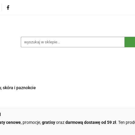
na
Produkty eko dla dzieci
Naturalne suplementy d
czne
Eko środki czystości
Dom i ogród
Żywność 
Blog
Nasza misja
Dropshipping
Kontakt
dzieci
Naturalne suplementy diety
Kosmetyki ekolog
e opakowania
Blog
Nasza misja
Dropshipping
, skóra i paznokcie
l
aty cenowe
, promocje,
gratisy
oraz
darmową dostawę od 59 zł
. Ten prod