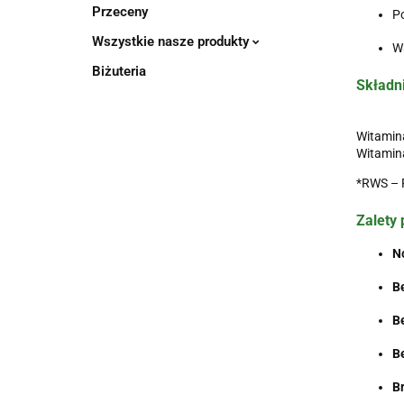
Przeceny
P
Wszystkie nasze produkty
W
Biżuteria
Składni
Witamina
Witamina
*RWS – R
Zalety 
N
B
B
B
B