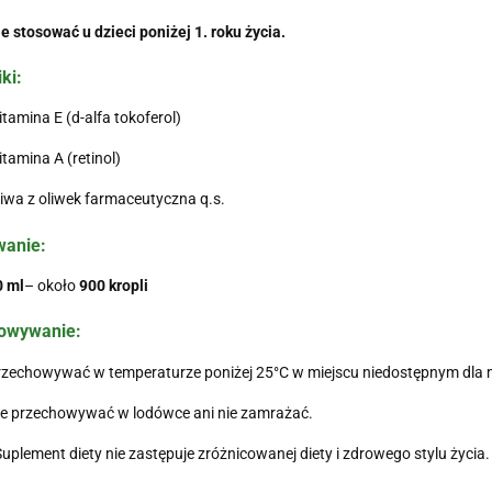
e stosować u dzieci poniżej 1. roku życia.
ki:
tamina E (d-alfa tokoferol)
tamina A (retinol)
iwa z oliwek farmaceutyczna q.s.
anie:
0 ml
– około
900 kropli
owywanie:
zechowywać w temperaturze poniżej 25°C w miejscu niedostępnym dla m
ie przechowywać w lodówce ani nie zamrażać.
uplement diety nie zastępuje zróżnicowanej diety i zdrowego stylu życia.