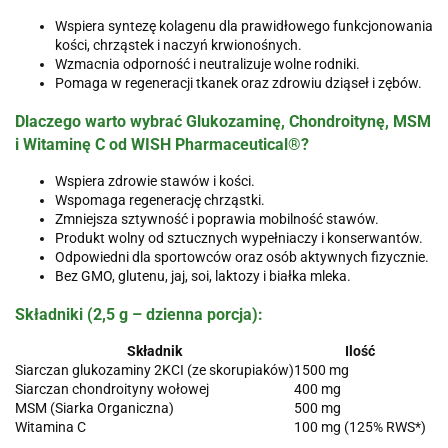
Wspiera syntezę kolagenu dla prawidłowego funkcjonowania
kości, chrząstek i naczyń krwionośnych.
Wzmacnia odporność i neutralizuje wolne rodniki.
Pomaga w regeneracji tkanek oraz zdrowiu dziąseł i zębów.
Dlaczego warto wybrać Glukozaminę, Chondroitynę, MSM
i Witaminę C od WISH Pharmaceutical®?
Wspiera zdrowie stawów i kości.
Wspomaga regenerację chrząstki.
Zmniejsza sztywność i poprawia mobilność stawów.
Produkt wolny od sztucznych wypełniaczy i konserwantów.
Odpowiedni dla sportowców oraz osób aktywnych fizycznie.
Bez GMO, glutenu, jaj, soi, laktozy i białka mleka.
Składniki (2,5 g – dzienna porcja):
Składnik
Ilość
Siarczan glukozaminy 2KCI (ze skorupiaków)
1500 mg
Siarczan chondroityny wołowej
400 mg
MSM (Siarka Organiczna)
500 mg
Witamina C
100 mg (125% RWS*)