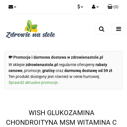
(
0
)
PLN
Zaloguj się
Zarejestruj się
CZK
Dodaj zgłoszenie
Zgody cookies
💸 Promocje i darmowa dostawa w zdrowienastole.pl
W sklepie
zdrowienastole.pl
regularnie oferujemy
rabaty
cenowe
, promocje,
gratisy
oraz
darmową dostawę od 59 zł
.
Ten produkt dostępny jest również w cenie hurtowej.
Sprawdź aktualne promocje
.
WISH GLUKOZAMINA
CHONDROITYNA MSM WITAMINA C