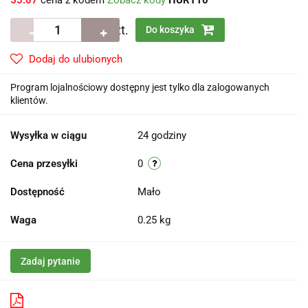
55.07
cena z kodem
Zobacz kody
HURT10
szt.
Do koszyka
Dodaj do ulubionych
Program lojalnościowy dostępny jest tylko dla zalogowanych
klientów.
Wysyłka w ciągu
24 godziny
Cena przesyłki
0
Dostępność
Mało
Waga
0.25 kg
Zadaj pytanie
Pobierz produkt do PDF