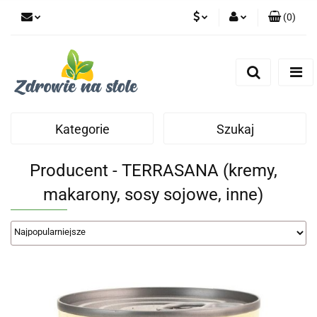
(
0
)
PLN
Zaloguj się
Zarejestruj się
CZK
Dodaj zgłoszenie
Zgody cookies
Kategorie
Szukaj
Producent - TERRASANA (kremy,
makarony, sosy sojowe, inne)