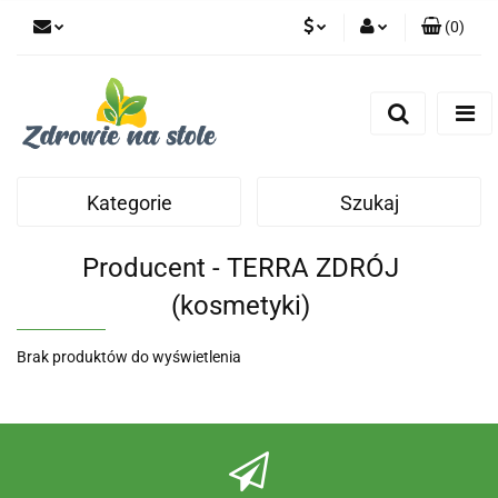
(
0
)
PLN
Zaloguj się
Zarejestruj się
CZK
Dodaj zgłoszenie
Zgody cookies
Kategorie
Szukaj
Producent - TERRA ZDRÓJ
(kosmetyki)
Brak produktów do wyświetlenia