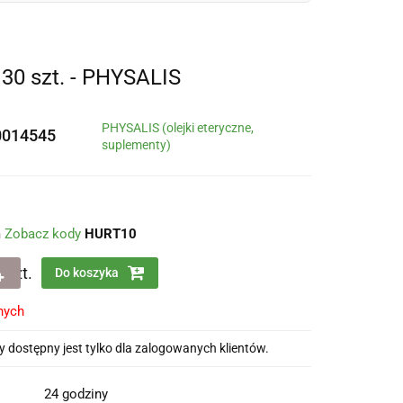
 szt. - PHYSALIS
PHYSALIS (olejki eteryczne,
0014545
suplementy)
m
Zobacz kody
HURT10
szt.
Do koszyka
nych
 dostępny jest tylko dla zalogowanych klientów.
24 godziny