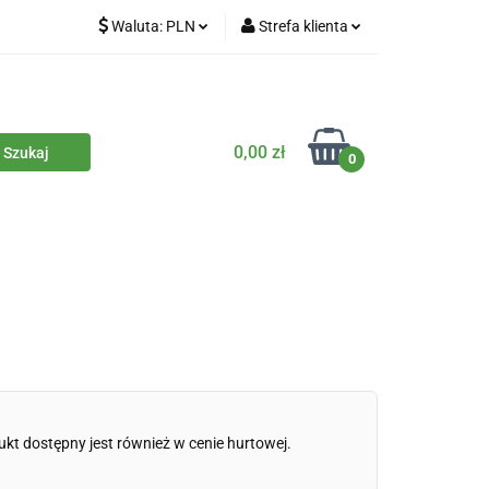
Waluta:
PLN
Strefa klienta
iety
PLN
Zaloguj się
dla zwierząt
CZK
Zarejestruj się
Dodaj zgłoszenie
0,00 zł
0
Zgody cookies
iczne
Eko środki czystości
Kontakt
ukt dostępny jest również w cenie hurtowej.