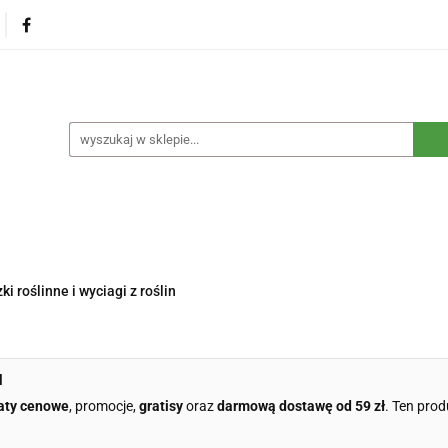
na
Produkty eko dla dzieci
Naturalne suplementy d
czne
Eko środki czystości
Dom i ogród
Żywność 
Blog
Nasza misja
Dropshipping
Kontakt
dzieci
Naturalne suplementy diety
Kosmetyki ekolog
e opakowania
Blog
Nasza misja
Dropshipping
ki roślinne i wyciagi z roślin
l
aty cenowe
, promocje,
gratisy
oraz
darmową dostawę od 59 zł
. Ten prod