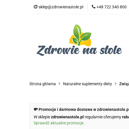
sklep@zdrowienastole.pl
+48 722 340 800
Żywność ekologicz
Kosmetyki ekologi
Duże opakowania
Żywność ekologiczna
Produkty eko dla 
Dom i ogród
Żywność dla zwierząt
Duż
Strona główna
Naturalne suplementy diety
Związ
💸 Promocje i darmowa dostawa w zdrowienastole.p
W sklepie
zdrowienastole.pl
regularnie oferujemy
rab
Sprawdź aktualne promocje
.