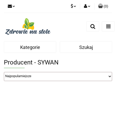
(
0
)
PLN
Zaloguj się
Zarejestruj się
CZK
Dodaj zgłoszenie
Zgody cookies
Kategorie
Szukaj
Producent - SYWAN