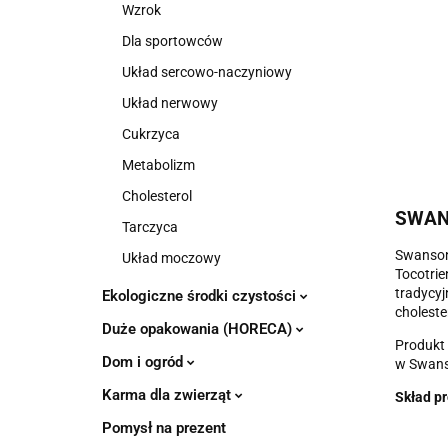
Wzrok
Dla sportowców
Układ sercowo-naczyniowy
Układ nerwowy
Cukrzyca
Metabolizm
Cholesterol
SWAN
Tarczyca
Swanson 
Układ moczowy
Tocotrie
tradycyj
Ekologiczne środki czystości
choleste
Duże opakowania (HORECA)
Produkt 
Dom i ogród
w Swanso
Karma dla zwierząt
Skład pr
Pomysł na prezent