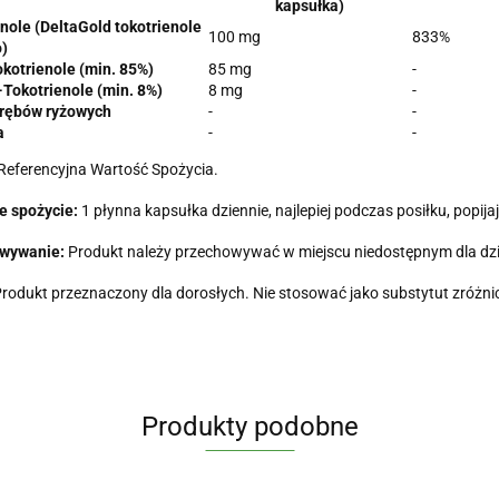
kapsułka)
nole (DeltaGold tokotrienole
100 mg
833%
)
kotrienole (min. 85%)
85 mg
-
okotrienole (min. 8%)
8 mg
-
trębów ryżowych
-
-
a
-
-
Referencyjna Wartość Spożycia.
e spożycie:
1 płynna kapsułka dziennie, najlepiej podczas posiłku, popij
wywanie:
Produkt należy przechowywać w miejscu niedostępnym dla dzi
rodukt przeznaczony dla dorosłych. Nie stosować jako substytut zróżnic
Produkty podobne