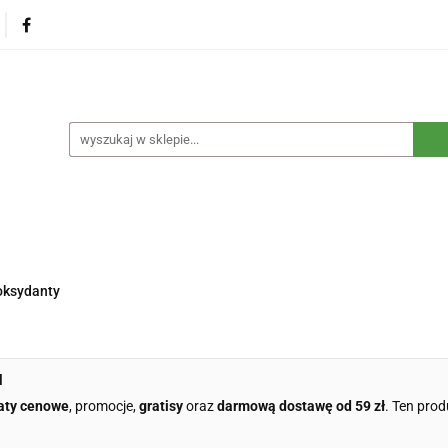
na
Produkty eko dla dzieci
Naturalne suplementy d
czne
Eko środki czystości
Dom i ogród
Żywność 
Blog
Nasza misja
Dropshipping
Kontakt
dzieci
Naturalne suplementy diety
Kosmetyki ekolog
e opakowania
Blog
Nasza misja
Dropshipping
oksydanty
l
aty cenowe
, promocje,
gratisy
oraz
darmową dostawę od 59 zł
. Ten prod