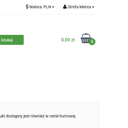
Waluta:
PLN
Strefa klienta
iety
PLN
Zaloguj się
dla zwierząt
CZK
Zarejestruj się
Dodaj zgłoszenie
0,00 zł
0
Zgody cookies
iczne
Eko środki czystości
Kontakt
ukt dostępny jest również w cenie hurtowej.