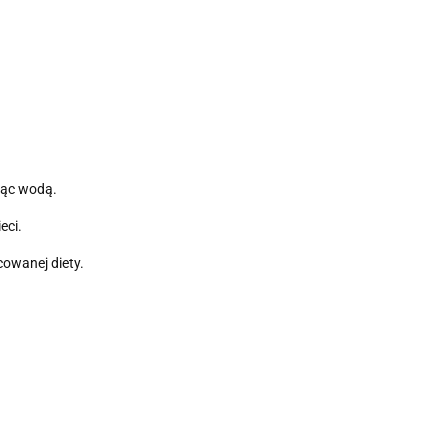
ając wodą.
eci.
owanej diety.