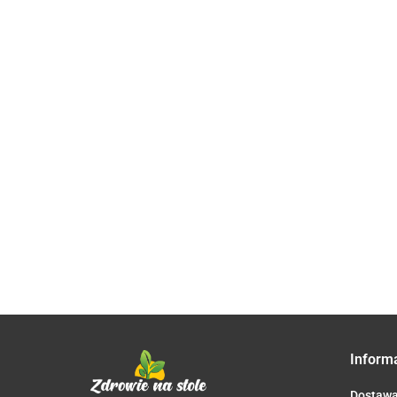
PARA
OSAVI
Berberine
Jod jodek
FARM
CYTRYNIAN
Sulphate
potasu 200
KROPLE
MAGNEZU
98%, 400
mcg/400
40.00
60.00
64.90
100ML
29.90
B6
mg x 60
39.00
mcg 200
55.70
JELITA
PROSZEK
kaps. -
tabs Aliness
TRAWIENIE
250G
Aliness
Inform
Dostaw