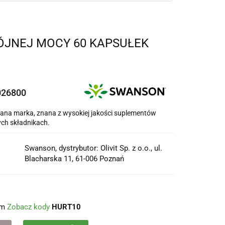
JNEJ MOCY 60 KAPSUŁEK
026800
na marka, znana z wysokiej jakości suplementów
ych składnikach.
Swanson, dystrybutor: Olivit Sp. z o.o., ul.
Blacharska 11, 61-006 Poznań
em
Zobacz kody
HURT10