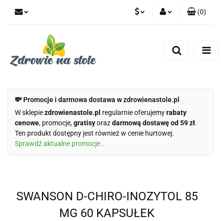
(
0
)
PLN
Zaloguj się
Zarejestruj się
CZK
Dodaj zgłoszenie
Zgody cookies
💸 Promocje i darmowa dostawa w zdrowienastole.pl
W sklepie
zdrowienastole.pl
regularnie oferujemy
rabaty
cenowe
, promocje,
gratisy
oraz
darmową dostawę od 59 zł
.
Ten produkt dostępny jest również w cenie hurtowej.
Sprawdź aktualne promocje
.
SWANSON D-CHIRO-INOZYTOL 85
MG 60 KAPSUŁEK