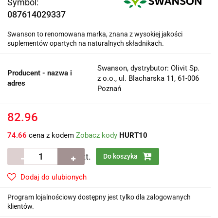
Symbol:
087614029337
Swanson to renomowana marka, znana z wysokiej jakości
suplementów opartych na naturalnych składnikach.
Swanson, dystrybutor: Olivit Sp.
Producent - nazwa i
z o.o., ul. Blacharska 11, 61-006
adres
Poznań
82.96
74.66
cena z kodem
Zobacz kody
HURT10
szt.
Do koszyka
Dodaj do ulubionych
Program lojalnościowy dostępny jest tylko dla zalogowanych
klientów.