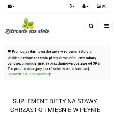
(
0
)
PLN
Zaloguj się
Zarejestruj się
CZK
Dodaj zgłoszenie
Zgody cookies
💸 Promocje i darmowa dostawa w zdrowienastole.pl
W sklepie
zdrowienastole.pl
regularnie oferujemy
rabaty
cenowe
, promocje,
gratisy
oraz
darmową dostawę od 59 zł
.
Ten produkt dostępny jest również w cenie hurtowej.
Sprawdź aktualne promocje
.
SUPLEMENT DIETY NA STAWY,
CHRZĄSTKI I MIĘŚNIE W PŁYNIE