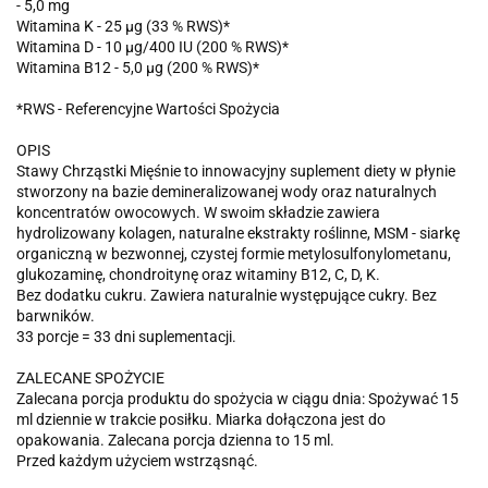
- 5,0 mg
Witamina K - 25 µg (33 % RWS)*
Witamina D - 10 µg/400 IU (200 % RWS)*
Witamina B12 - 5,0 µg (200 % RWS)*
*RWS - Referencyjne Wartości Spożycia
OPIS
Stawy Chrząstki Mięśnie to innowacyjny suplement diety w płynie
stworzony na bazie demineralizowanej wody oraz naturalnych
koncentratów owocowych. W swoim składzie zawiera
hydrolizowany kolagen, naturalne ekstrakty roślinne, MSM - siarkę
organiczną w bezwonnej, czystej formie metylosulfonylometanu,
glukozaminę, chondroitynę oraz witaminy B12, C, D, K.
Bez dodatku cukru. Zawiera naturalnie występujące cukry. Bez
barwników.
33 porcje = 33 dni suplementacji.
ZALECANE SPOŻYCIE
Zalecana porcja produktu do spożycia w ciągu dnia: Spożywać 15
ml dziennie w trakcie posiłku. Miarka dołączona jest do
opakowania. Zalecana porcja dzienna to 15 ml.
Przed każdym użyciem wstrząsnąć.