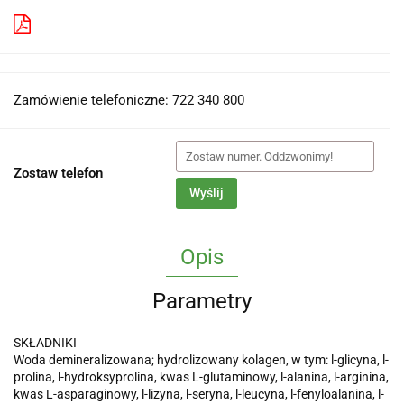
Pobierz produkt do PDF
Zamówienie telefoniczne: 722 340 800
Zostaw telefon
Wyślij
Opis
Parametry
SKŁADNIKI
Woda demineralizowana; hydrolizowany kolagen, w tym: l-glicyna, l-
prolina, l-hydroksyprolina, kwas L-glutaminowy, l-alanina, l-arginina,
kwas L-asparaginowy, l-lizyna, l-seryna, l-leucyna, l-fenyloalanina, l-