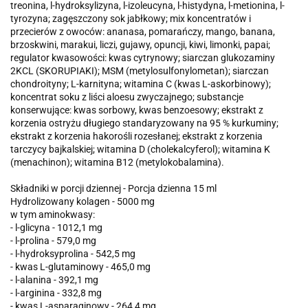
treonina, l-hydroksylizyna, l-izoleucyna, l-histydyna, l-metionina, l-
tyrozyna; zagęszczony sok jabłkowy; mix koncentratów i
przecierów z owoców: ananasa, pomarańczy, mango, banana,
brzoskwini, marakui, liczi, gujawy, opuncji, kiwi, limonki, papai;
regulator kwasowości: kwas cytrynowy; siarczan glukozaminy
2KCL (SKORUPIAKI); MSM (metylosulfonylometan); siarczan
chondroityny; L-karnityna; witamina C (kwas L-askorbinowy);
koncentrat soku z liści aloesu zwyczajnego; substancje
konserwujące: kwas sorbowy, kwas benzoesowy; ekstrakt z
korzenia ostryżu długiego standaryzowany na 95 % kurkuminy;
ekstrakt z korzenia hakorośli rozesłanej; ekstrakt z korzenia
tarczycy bajkalskiej; witamina D (cholekalcyferol); witamina K
(menachinon); witamina B12 (metylokobalamina).
Składniki w porcji dziennej - Porcja dzienna 15 ml
Hydrolizowany kolagen - 5000 mg
w tym aminokwasy:
- l-glicyna - 1012,1 mg
- l-prolina - 579,0 mg
- l-hydroksyprolina - 542,5 mg
- kwas L-glutaminowy - 465,0 mg
- l-alanina - 392,1 mg
- l-arginina - 332,8 mg
- kwas L-asparaginowy - 264,4 mg