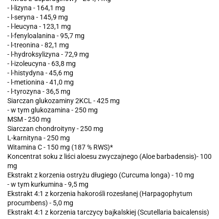
- l-lizyna - 164,1 mg
- l-seryna - 145,9 mg
- l-leucyna - 123,1 mg
- l-fenyloalanina - 95,7 mg
- l-treonina - 82,1 mg
- l-hydroksylizyna - 72,9 mg
- l-izoleucyna - 63,8 mg
- l-histydyna - 45,6 mg
- l-metionina - 41,0 mg
- l-tyrozyna - 36,5 mg
Siarczan glukozaminy 2KCL - 425 mg
- w tym glukozamina - 250 mg
MSM - 250 mg
Siarczan chondroityny - 250 mg
L-karnityna - 250 mg
Witamina C - 150 mg (187 % RWS)*
Koncentrat soku z liści aloesu zwyczajnego (Aloe barbadensis)- 100
mg
Ekstrakt z korzenia ostryżu długiego (Curcuma longa) - 10 mg
- w tym kurkumina - 9,5 mg
Ekstrakt 4:1 z korzenia hakorośli rozesłanej (Harpagophytum
procumbens) - 5,0 mg
Ekstrakt 4:1 z korzenia tarczycy bajkalskiej (Scutellaria baicalensis)