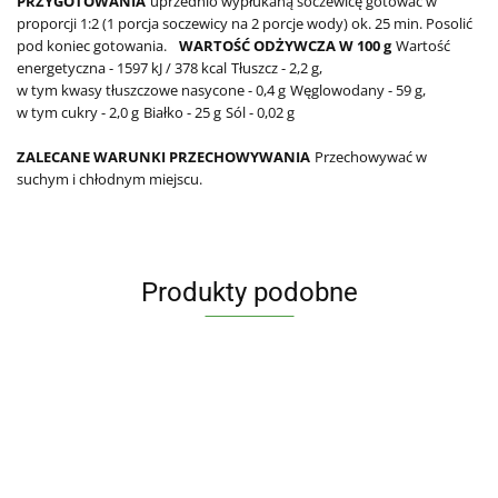
PRZYGOTOWANIA
uprzednio wypłukaną soczewicę gotować w
proporcji 1:2 (1 porcja soczewicy na 2 porcje wody) ok. 25 min. Posolić
pod koniec gotowania.
WARTOŚĆ ODŻYWCZA W 100 g
Wartość
energetyczna - 1597 kJ / 378 kcal
Tłuszcz - 2,2 g,
w tym kwasy tłuszczowe nasycone - 0,4 g
Węglowodany - 59 g,
w tym cukry - 2,0 g
Białko - 25 g
Sól - 0,02 g
ZALECANE WARUNKI PRZECHOWYWANIA
Przechowywać w
suchym i chłodnym miejscu.
Produkty podobne
FASOLKA
FASOLKA
FAS
MUNG
BIAŁA
MU
SOCZEWICA
SOCZEWICA
SOCZEWICA