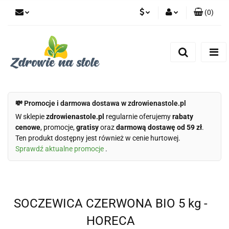
(
0
)
PLN
Zaloguj się
Zarejestruj się
CZK
Dodaj zgłoszenie
Zgody cookies
💸 Promocje i darmowa dostawa w zdrowienastole.pl
W sklepie
zdrowienastole.pl
regularnie oferujemy
rabaty
cenowe
, promocje,
gratisy
oraz
darmową dostawę od 59 zł
.
Ten produkt dostępny jest również w cenie hurtowej.
Sprawdź aktualne promocje
.
SOCZEWICA CZERWONA BIO 5 kg -
HORECA