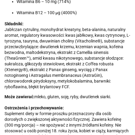
Witamina B6 – 10 mg (714%)
Witamina B12 – 100 µg (4000%)
Składniki:
Jabłczan cytruliny, monohydrat kreatyny, beta-alanina, naturalny
aromat, regulatory kwasowości: kwas jabłkowy, kwas cytrynowy, L-
tyrozyna, tauryna, dwuwinian choliny (Vitacholine®), substancje
przeciwzbrylające: dwutlenek krzemu, krzemian wapnia, kofeina
bezwodna, maltodekstryna, ekstrakt z Camellia sinensis
(TheaGreen™), amid kwasu nikotynowego, substancje słodzące:
sukraloza, glikozydy stewiolowe, ekstrakt z Coffea robusta
(Xtenergy®), ekstrakt z Panax ginseng, wyciąg z Panax
notoginseng i Astragalus membranaceus (AstraGin
),
chlorowodorek pirydoksyny, metylokobalamina, barwniki:
ryboflawina, błękit brylantowy FCF.
Może zawierać:
mleko, gluten, soję, ryby, dwutlenek siarki.
Ostrzeżenia i przechowywanie:
Suplement diety w formie proszku przeznaczony dla osób
dorosłych o zwiększonej aktywności fizycznej. Zawiera kofeinę
(300 mg/porcja) – nie spożywać z innymi źródłami kofeiny. Nie
stosować u osób poniżej 18. roku życia, kobiet w ciąży, karmiących