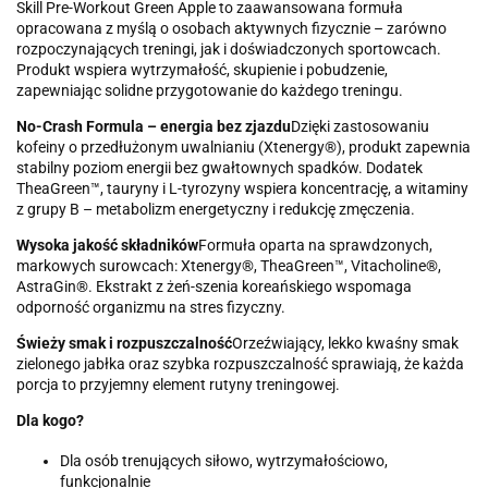
Skill Pre-Workout Green Apple to zaawansowana formuła
opracowana z myślą o osobach aktywnych fizycznie – zarówno
rozpoczynających treningi, jak i doświadczonych sportowcach.
Produkt wspiera wytrzymałość, skupienie i pobudzenie,
zapewniając solidne przygotowanie do każdego treningu.
No-Crash Formula – energia bez zjazdu
Dzięki zastosowaniu
kofeiny o przedłużonym uwalnianiu (Xtenergy®), produkt zapewnia
stabilny poziom energii bez gwałtownych spadków. Dodatek
TheaGreen™, tauryny i L-tyrozyny wspiera koncentrację, a witaminy
z grupy B – metabolizm energetyczny i redukcję zmęczenia.
Wysoka jakość składników
Formuła oparta na sprawdzonych,
markowych surowcach: Xtenergy®, TheaGreen™, Vitacholine®,
AstraGin®. Ekstrakt z żeń-szenia koreańskiego wspomaga
odporność organizmu na stres fizyczny.
Świeży smak i rozpuszczalność
Orzeźwiający, lekko kwaśny smak
zielonego jabłka oraz szybka rozpuszczalność sprawiają, że każda
porcja to przyjemny element rutyny treningowej.
Dla kogo?
Dla osób trenujących siłowo, wytrzymałościowo,
funkcjonalnie