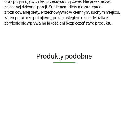
oraz przyjmujących leki przeciwcukrzycowe. Nie przekraczać
zalecanej dziennej porcji. Suplement diety nie zastępuje
zróżnicowanej diety. Przechowywać w ciemnym, suchym miejscu,
w temperaturze pokojowej, poza zasięgiem dzieci. Możliwe
zbrylenie nie wpływa na jakość ani bezpieczeństwo produktu.
Produkty podobne
Berberine
Cytrynian
Witami
Witamina
Witamina
Sulphate
Magnezu
ProAD
B
D3 4000
98%, 400
125 mg z
x 60
complex
j.m.
64.90
Witamina B12
39.90
44.90
69.90
34.90
mg x 60
B6 (P-5-
kapsuł
B-50
FORTE x
Methcobalamin
kaps. -
P) x 100
- Alines
METHYL
120
900 mcg x 100