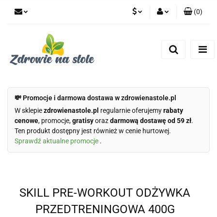
(
0
)
PLN
Zaloguj się
Zarejestruj się
CZK
Dodaj zgłoszenie
Zgody cookies
💸 Promocje i darmowa dostawa w zdrowienastole.pl
W sklepie
zdrowienastole.pl
regularnie oferujemy
rabaty
cenowe
, promocje,
gratisy
oraz
darmową dostawę od 59 zł
.
Ten produkt dostępny jest również w cenie hurtowej.
Sprawdź aktualne promocje
.
SKILL PRE-WORKOUT ODŻYWKA
PRZEDTRENINGOWA 400G