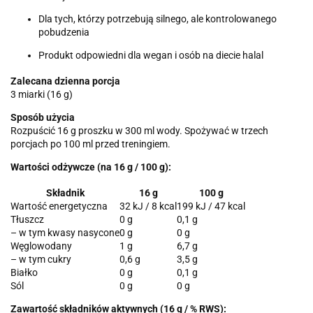
Dla tych, którzy potrzebują silnego, ale kontrolowanego
pobudzenia
Produkt odpowiedni dla wegan i osób na diecie halal
Zalecana dzienna porcja
3 miarki (16 g)
Sposób użycia
Rozpuścić 16 g proszku w 300 ml wody. Spożywać w trzech
porcjach po 100 ml przed treningiem.
Wartości odżywcze (na 16 g / 100 g):
Składnik
16 g
100 g
Wartość energetyczna
32 kJ / 8 kcal
199 kJ / 47 kcal
Tłuszcz
0 g
0,1 g
– w tym kwasy nasycone
0 g
0 g
Węglowodany
1 g
6,7 g
– w tym cukry
0,6 g
3,5 g
Białko
0 g
0,1 g
Sól
0 g
0 g
Zawartość składników aktywnych (16 g / % RWS):