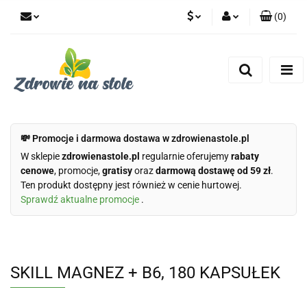
(
0
)
PLN
Zaloguj się
Zarejestruj się
CZK
Dodaj zgłoszenie
Zgody cookies
💸 Promocje i darmowa dostawa w zdrowienastole.pl
W sklepie
zdrowienastole.pl
regularnie oferujemy
rabaty
cenowe
, promocje,
gratisy
oraz
darmową dostawę od 59 zł
.
Ten produkt dostępny jest również w cenie hurtowej.
Sprawdź aktualne promocje
.
SKILL MAGNEZ + B6, 180 KAPSUŁEK