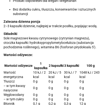
Produkt odpowiedni dla wegan i wegetarian
Bez dodatku cukru, tłuszczu, konserwantów i sztucznych
substancji
Zalecana dzienna porcja
2–3 kapsułki dziennie, najlepiej w trakcie posiłku, popijając wodą.
Składniki
Sole magnezowe kwasu cytrynowego (cytrynian magnezu),
otoczka kapsułki: hydroksypropylometyloceluloza (substancja
pochodzenia roślinnego), witamina B6 (fosforan pirydoksalu 5′).
Wartości odżywcze:
1
Wartości odżywcze
2 kapsułki
3 kapsułki
100 g
kapsułka
Wartość
10 kJ / 2
20 kJ / 5
30 kJ / 7
1048 kJ / 243
energetyczna
kcal
kcal
kcal
kcal
Tłuszcz
0 g
0 g
0 g
0 g
– w tym kwasy
0 g
0 g
0 g
0 g
nasycone
Węglowodany
0 g
0 g
0 g
0 g
– w tym cukry
0 g
0 g
0 g
0 g
Błonnik
0,1 g
0,2 g
0,3 g
12 g