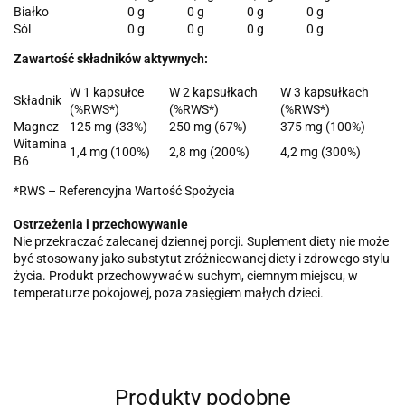
Białko
0 g
0 g
0 g
0 g
Sól
0 g
0 g
0 g
0 g
Zawartość składników aktywnych:
W 1 kapsułce
W 2 kapsułkach
W 3 kapsułkach
Składnik
(%RWS*)
(%RWS*)
(%RWS*)
Magnez
125 mg (33%)
250 mg (67%)
375 mg (100%)
Witamina
1,4 mg (100%)
2,8 mg (200%)
4,2 mg (300%)
B6
*RWS – Referencyjna Wartość Spożycia
Ostrzeżenia i przechowywanie
Nie przekraczać zalecanej dziennej porcji. Suplement diety nie może
być stosowany jako substytut zróżnicowanej diety i zdrowego stylu
życia. Produkt przechowywać w suchym, ciemnym miejscu, w
temperaturze pokojowej, poza zasięgiem małych dzieci.
Produkty podobne