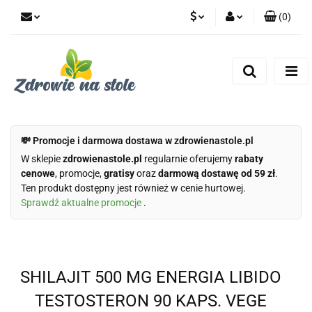
(
0
)
PLN
Zaloguj się
Zarejestruj się
CZK
Dodaj zgłoszenie
Zgody cookies
💸 Promocje i darmowa dostawa w zdrowienastole.pl
W sklepie
zdrowienastole.pl
regularnie oferujemy
rabaty
cenowe
, promocje,
gratisy
oraz
darmową dostawę od 59 zł
.
Ten produkt dostępny jest również w cenie hurtowej.
Sprawdź aktualne promocje
.
SHILAJIT 500 MG ENERGIA LIBIDO
TESTOSTERON 90 KAPS. VEGE