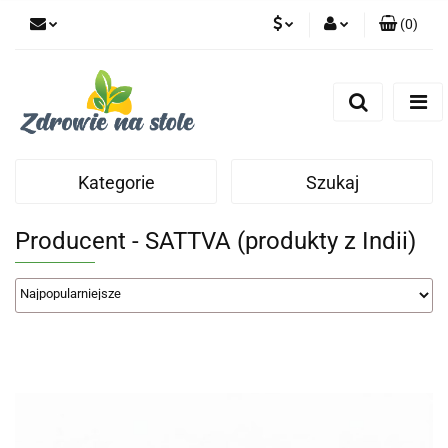
(
0
)
PLN
Zaloguj się
Zarejestruj się
CZK
Dodaj zgłoszenie
Zgody cookies
Kategorie
Szukaj
Producent - SATTVA (produkty z Indii)