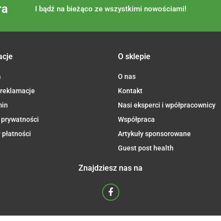
ra
I bądź na bieżąco ze wszystkimi nowościami!
acje
O sklepie
a
O nas
 reklamacje
Kontakt
min
Nasi eksperci i wpółpracownicy
 prywatności
Współpraca
 płatności
Artykuły sponsorowane
Guest post health
Znajdziesz nas na