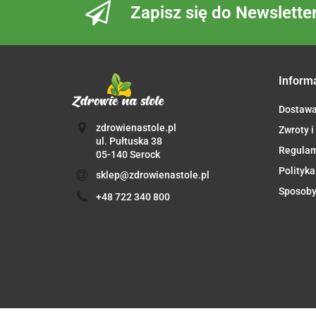
Zapisz się do Newslette
Inform
Dostaw
zdrowienastole.pl
Zwroty i
ul. Pułtuska 38
Regula
05-140 Serock
Polityka
sklep@zdrowienastole.pl
Sposoby
+48 722 340 800