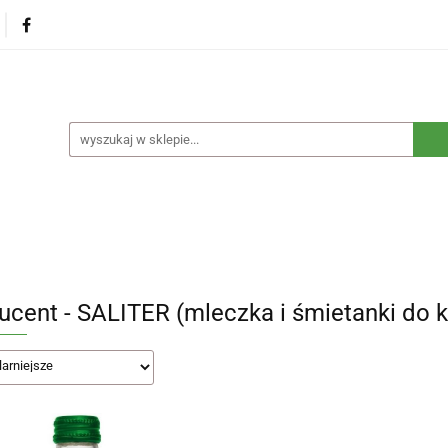
na
Produkty eko dla dzieci
Naturalne suplementy d
czne
Eko środki czystości
Dom i ogród
Żywność 
Blog
Nasza misja
Dropshipping
Kontakt
dzieci
Naturalne suplementy diety
Kosmetyki ekolog
e opakowania
Blog
Nasza misja
Dropshipping
ucent - SALITER (mleczka i śmietanki do 