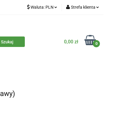
Waluta:
PLN
Strefa klienta
iety
PLN
Zaloguj się
dla zwierząt
CZK
Zarejestruj się
Dodaj zgłoszenie
0,00 zł
0
Zgody cookies
iczne
Eko środki czystości
Kontakt
kawy)