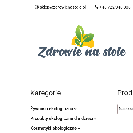
sklep@zdrowienastole.pl
+48 722 340 800
Żywność ekologicz
Kosmetyki ekologi
Duże opakowania
Żywność ekologiczna
Produkty eko dla 
Dom i ogród
Żywność dla zwierząt
Duż
Kategorie
Prod
Żywność ekologiczna
Produkty ekologiczne dla dzieci
Kosmetyki ekologiczne