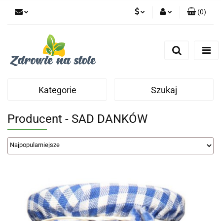
(
0
)
PLN
Zaloguj się
Zarejestruj się
CZK
Dodaj zgłoszenie
Zgody cookies
Kategorie
Szukaj
Producent - SAD DANKÓW