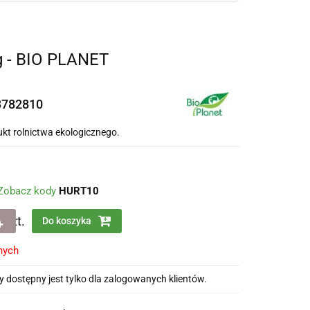
 - BIO PLANET
3782810
ukt rolnictwa ekologicznego.
Zobacz kody
HURT10
szt.
Do koszyka
nych
 dostępny jest tylko dla zalogowanych klientów.