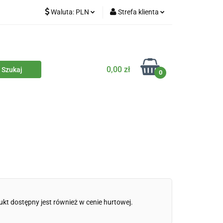
Waluta:
PLN
Strefa klienta
iety
PLN
Zaloguj się
dla zwierząt
CZK
Zarejestruj się
Dodaj zgłoszenie
0,00 zł
0
Zgody cookies
iczne
Eko środki czystości
Kontakt
ukt dostępny jest również w cenie hurtowej.