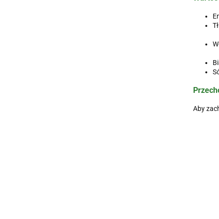
En
Tł
w
W
w
Bi
Só
Przech
Aby zach