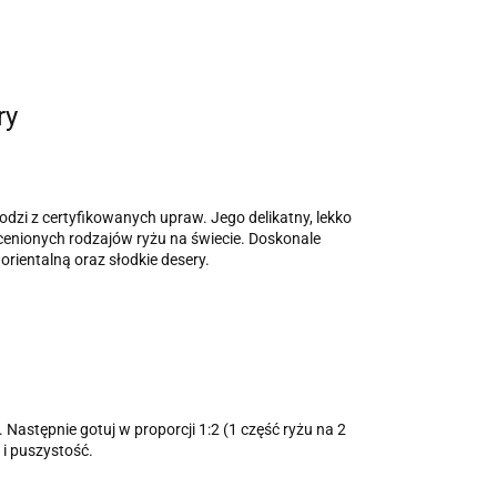
ry
dzi z certyfikowanych upraw. Jego delikatny, lekko
cenionych rodzajów ryżu na świecie. Doskonale
rientalną oraz słodkie desery.
astępnie gotuj w proporcji 1:2 (1 część ryżu na 2
 i puszystość.