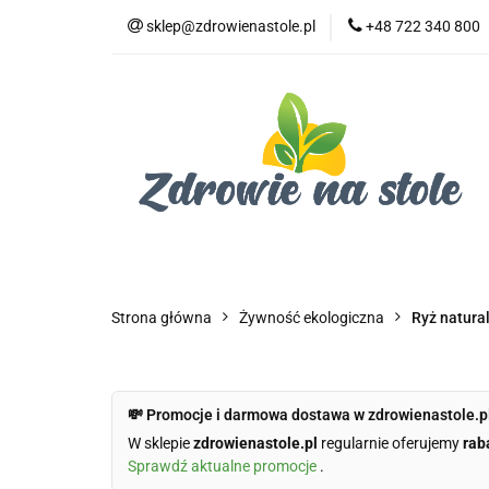
sklep@zdrowienastole.pl
+48 722 340 800
Żywność ekologicz
Kosmetyki ekologi
Duże opakowania
Żywność ekologiczna
Produkty eko dla 
Dom i ogród
Żywność dla zwierząt
Duż
Strona główna
Żywność ekologiczna
Ryż natura
💸 Promocje i darmowa dostawa w zdrowienastole.p
W sklepie
zdrowienastole.pl
regularnie oferujemy
rab
Sprawdź aktualne promocje
.