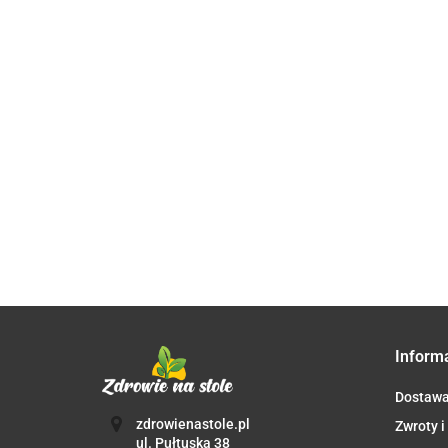
RYŻ
RYŻ
BIAŁY
BIAŁY
OKRĄGŁY
OKRĄGŁY
11.50
102.06
BIO 500 g
BIO 5 kg -
QUINOA BIAŁA
RYŻ BASM
- BIO
HORECA
(KOMOSA
PEŁNOZIA
PLANET
RYŻOWA)
BIO 1 kg - 
32.93
19.90
BEZGLUTENOWA
PLANET
BIO 1 kg - BIO
PLANET
Inform
Dostaw
zdrowienastole.pl
Zwroty i
ul. Pułtuska 38