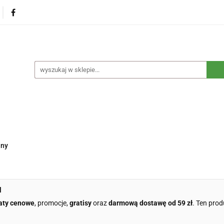
na
Produkty eko dla dzieci
Naturalne suplementy d
czne
Eko środki czystości
Dom i ogród
Żywność 
Blog
Nasza misja
Dropshipping
Kontakt
dzieci
Naturalne suplementy diety
Kosmetyki ekolog
e opakowania
Blog
Nasza misja
Dropshipping
lny
l
aty cenowe
, promocje,
gratisy
oraz
darmową dostawę od 59 zł
. Ten prod