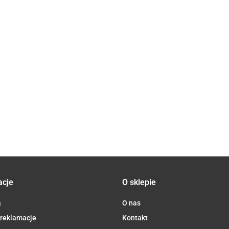
RYŻ
CARNAROLI
BIO 500 g -
RYŻ B
ATI
RYŻ CZERWONY
19.70
RYŻ BIAŁY
ALCE NERO
BIAŁY
RNISTY
PEŁNOZIARNISTY
DŁUGOZIARNISTY
BEZGL
BIO
BIO 5 kg -
BEZGLUTENOWY
85.20
95.08
60.49
BIO 5 kg
HORECA
BIO 5 kg -
HOREC
HORECA
acje
O sklepie
a
O nas
 reklamacje
Kontakt