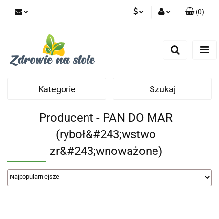
(
0
)
PLN
Zaloguj się
Zarejestruj się
CZK
Dodaj zgłoszenie
Zgody cookies
Kategorie
Szukaj
Producent - PAN DO MAR
(ryboł&#243;wstwo
zr&#243;wnoważone)