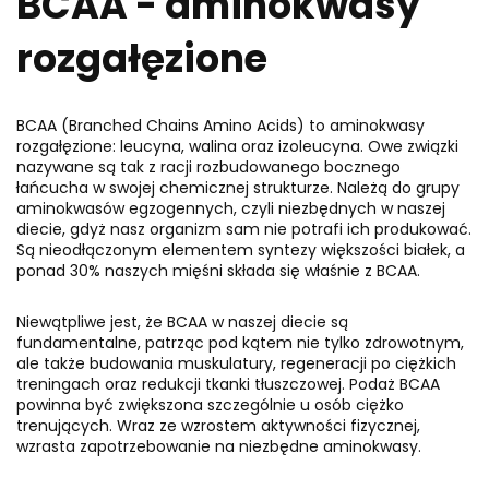
BCAA - aminokwasy
rozgałęzione
BCAA (Branched Chains Amino Acids) to aminokwasy
rozgałęzione: leucyna, walina oraz izoleucyna. Owe związki
nazywane są tak z racji rozbudowanego bocznego
łańcucha w swojej chemicznej strukturze. Należą do grupy
aminokwasów egzogennych, czyli niezbędnych w naszej
diecie, gdyż nasz organizm sam nie potrafi ich produkować.
Są nieodłączonym elementem syntezy większości białek, a
ponad 30% naszych mięśni składa się właśnie z BCAA.
Niewątpliwe jest, że BCAA w naszej diecie są
fundamentalne, patrząc pod kątem nie tylko zdrowotnym,
ale także budowania muskulatury, regeneracji po ciężkich
treningach oraz redukcji tkanki tłuszczowej. Podaż BCAA
powinna być zwiększona szczególnie u osób ciężko
trenujących. Wraz ze wzrostem aktywności fizycznej,
wzrasta zapotrzebowanie na niezbędne aminokwasy.