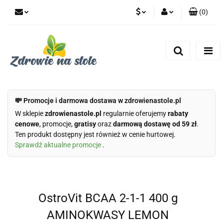
(
0
)
PLN
Zaloguj się
Zarejestruj się
CZK
Dodaj zgłoszenie
Zgody cookies
💸 Promocje i darmowa dostawa w zdrowienastole.pl
W sklepie
zdrowienastole.pl
regularnie oferujemy
rabaty
cenowe
, promocje,
gratisy
oraz
darmową dostawę od 59 zł
.
Ten produkt dostępny jest również w cenie hurtowej.
Sprawdź aktualne promocje
.
OstroVit BCAA 2-1-1 400 g
AMINOKWASY LEMON