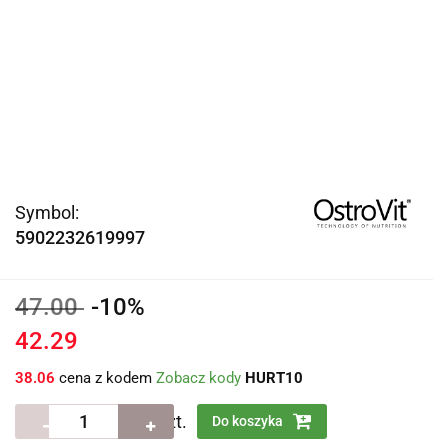
Symbol:
5902232619997
47.00
-10%
42.29
38.06
cena z kodem
Zobacz kody
HURT10
szt.
Do koszyka