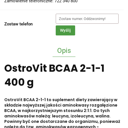
Zamówienie telefoniczne: 722 340 800
Zostaw telefon
Wyślij
Opis
OstroVit BCAA 2-1-1
400 g
OstroVit BCAA 2-1-1 to suplement diety zawierający w
składzie najwyższej jakości aminokwasy rozgałęzione
BCAA, w najkorzystniejszym stosunku 2:1:1. Do tych
aminokwasów należą: leucyna, izoleucyna, walina.
Powinny być one dostarczane do organizmu, ponieważ
należą do tzw. aminokwasów egzogennych -