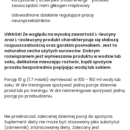
Korzystanie z BCAA jako źródła energii - pozwala
zaoszczędzić nam glikogen mięśniowy
Udowodnione działanie regulujące pracę
neuroprzekaźników
UWAGA! Ze względu na wysoką zawartość L-leucyny
oraz L-izoleucyny produkt charakteryzuje się słabszą
rozpuszczalnością oraz gorzkim posmakiem. Jest to
naturalna cecha użytych surowców. Dobrym
rozwiązaniem jest wymieszanie produktu w wodzie lub
soku, delikatnie mieszając roztwór, bądź spożycie
proszku bezpośrednio popijając wodą lub sokiem.
Por­cję 10 g (1.7 miarki) wymie­szać w 100 - 150 ml wody lub
soku. W dni treningowe spożywać jedną por­cje dzien­nie
przed lub po treningu. W dni nie­tre­nin­gowe spożywać jedną
por­cję po prze­bu­dze­niu.
Nie przekraczać zalecanej dziennej porcji do spożycia.
Suplement diety nie może być stosowany jako substytut
(zamiennik) zróżnicowanej diety. Zalecany jest