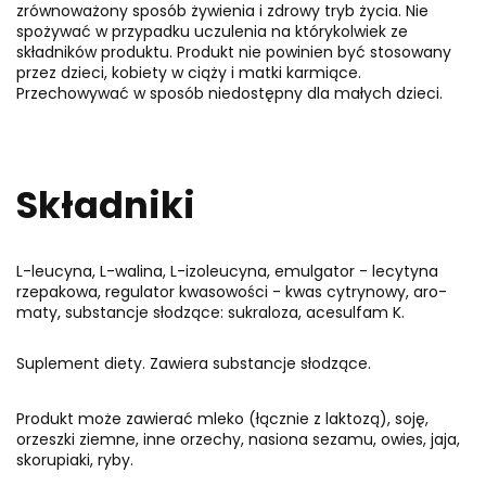
zrównoważony sposób żywienia i zdrowy tryb życia. Nie
spożywać w przypadku uczulenia na którykolwiek ze
składników produktu. Produkt nie powinien być stosowany
przez dzieci, kobiety w ciąży i matki karmiące.
Przechowywać w sposób niedostępny dla małych dzieci.
Składniki
L-leu­cyna, L-walina, L-izo­leu­cyna, emulgator - lecytyna
rzepakowa, regu­la­tor kwa­so­wo­ści - kwa­s cytry­nowy, aro­
maty, substancje słodzące: sukraloza, acesulfam K.
Suplement diety. Zawiera substancje słodzące.
Produkt może zawierać mleko (łącznie z laktozą), soję,
orzeszki ziemne, inne orzechy, nasiona sezamu, owies, jaja,
skorupiaki, ryby.