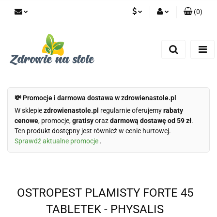
(
0
)
PLN
Zaloguj się
Zarejestruj się
CZK
Dodaj zgłoszenie
Zgody cookies
💸 Promocje i darmowa dostawa w zdrowienastole.pl
W sklepie
zdrowienastole.pl
regularnie oferujemy
rabaty
cenowe
, promocje,
gratisy
oraz
darmową dostawę od 59 zł
.
Ten produkt dostępny jest również w cenie hurtowej.
Sprawdź aktualne promocje
.
OSTROPEST PLAMISTY FORTE 45
TABLETEK - PHYSALIS