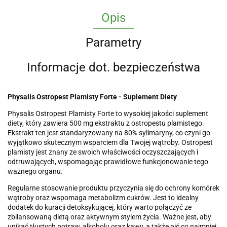
Opis
Parametry
Informacje dot. bezpieczeństwa
Physalis Ostropest Plamisty Forte - Suplement Diety
Physalis Ostropest Plamisty Forte to wysokiej jakości suplement
diety, który zawiera 500 mg ekstraktu z ostropestu plamistego.
Ekstrakt ten jest standaryzowany na 80% sylimaryny, co czyni go
wyjątkowo skutecznym wsparciem dla Twojej wątroby. Ostropest
plamisty jest znany ze swoich właściwości oczyszczających i
odtruwających, wspomagając prawidłowe funkcjonowanie tego
ważnego organu.
Regularne stosowanie produktu przyczynia się do ochrony komórek
wątroby oraz wspomaga metabolizm cukrów. Jest to idealny
dodatek do kuracji detoksykującej, który warto połączyć ze
zbilansowaną dietą oraz aktywnym stylem życia. Ważne jest, aby
unikać tłustych potraw, alkoholu oraz kawy, a także pić co najmniej