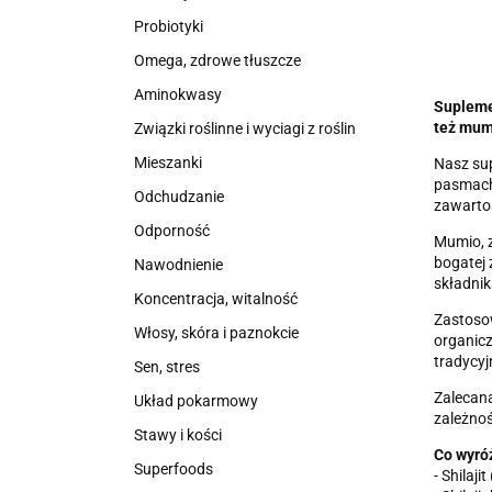
Probiotyki
Omega, zdrowe tłuszcze
Aminokwasy
Suplemen
też mumi
Związki roślinne i wyciagi z roślin
Mieszanki
Nasz sup
pasmach 
Odchudzanie
zawarto
Odporność
Mumio, z
bogatej
Nawodnienie
składnik
Koncentracja, witalność
Zastosow
Włosy, skóra i paznokcie
organicz
tradycy
Sen, stres
Zalecan
Układ pokarmowy
zależnoś
Stawy i kości
Co wyróż
Superfoods
- Shilaj