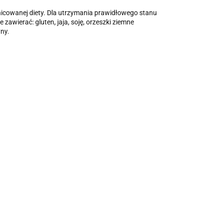
nicowanej diety. Dla utrzymania prawidłowego stanu
awierać: gluten, jaja, soję, orzeszki ziemne
yny.
Lactoferrin
Cynk
LFS 95%
chelatowany