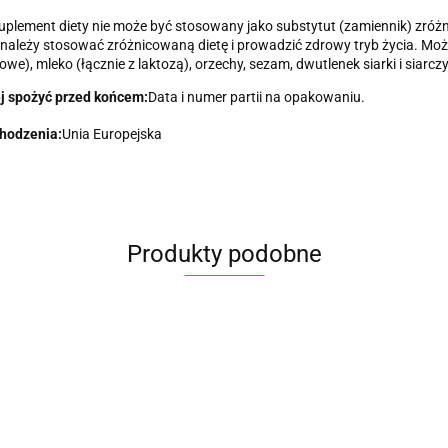
uplement diety nie może być stosowany jako substytut (zamiennik) zróż
należy stosować zróżnicowaną dietę i prowadzić zdrowy tryb życia. Może z
owe), mleko (łącznie z laktozą), orzechy, sezam, dwutlenek siarki i siarcz
ej spożyć przed końcem:
Data i numer partii na opakowaniu.
chodzenia:
Unia Europejska
Produkty podobne
Witaminy
nk
Witamina B
ProADEK
Jod jodek
aniczny
complex B-
x 60
potasu 200