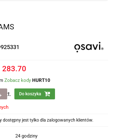
RAMS
9925331
%
283.70
em
Zobacz kody
HURT10
szt.
Do koszyka
nych
 dostępny jest tylko dla zalogowanych klientów.
24 godziny