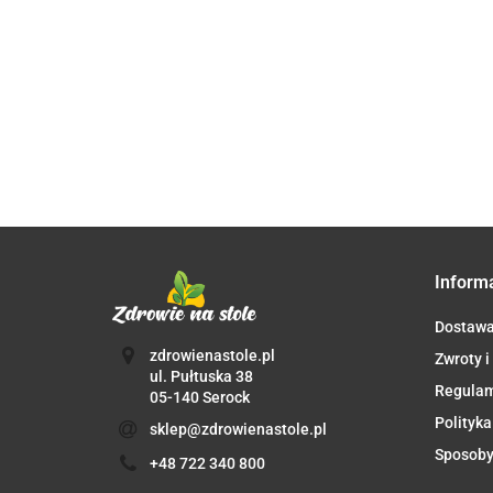
TRI
j.m. FORTE
Witamina B
Witamina C
32.
34.90
mg 
x 120 kaps.
complex B-50
1000 mg PLUS
tab
- Aliness
METHYL TMG
bioflaw, rutyna,
69.90
41.90
Ali
PLUSx 100
acer. x 100 VEGE
VEGE kaps. -
kaps. - Aliness
Aliness
Inform
Dostaw
zdrowienastole.pl
Zwroty i
ul. Pułtuska 38
Regula
05-140 Serock
Polityka
sklep@zdrowienastole.pl
Sposoby
+48 722 340 800