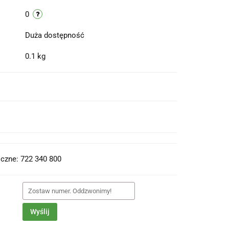
0
Duża dostępność
0.1 kg
t do PDF
czne: 722 340 800
Wyślij