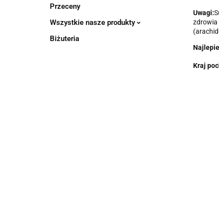
Przeceny
Uwagi:
S
Wszystkie nasze produkty
zdrowia 
(arachid
Biżuteria
Najlepi
Kraj po
Cy
Witamina
org
D3 4000