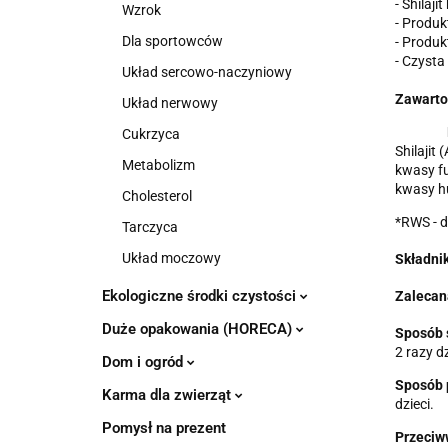
- Shilaj
Wzrok
- Produk
Dla sportowców
- Produk
- Czysta
Układ sercowo-naczyniowy
Zawarto
Układ nerwowy
Cukrzyca
Shilajit
Metabolizm
kwasy fu
kwasy h
Cholesterol
*RWS - d
Tarczyca
Układ moczowy
Składnik
Ekologiczne środki czystości
Zalecan
Duże opakowania (HORECA)
Sposób 
2 razy d
Dom i ogród
Sposób 
Karma dla zwierząt
dzieci.
Pomysł na prezent
Przeciw