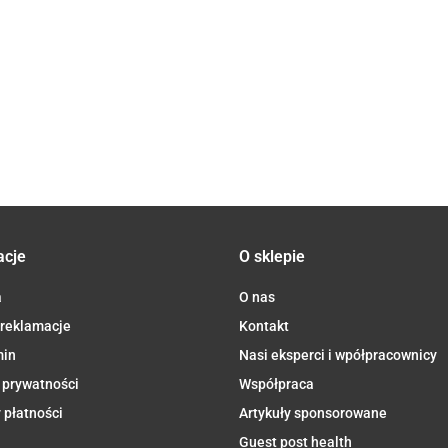
Curcumin 3
44.90
Ubiqu
O 15
50 x 100
kapsułek
mcg/400
90
PLUS z
54.90
29.90
Natur
x 100
VEGE kaps.
- Aliness
mcg 200
piperyna 500
KOEN
s -
64.90
- Aliness
tabs Aliness
59.90
mg/1 mg x 60
100mg
ness
VEGE kaps. -
Vege c
Aliness
Alines
acje
O sklepie
a
O nas
 reklamacje
Kontakt
min
Nasi eksperci i wpółpracownicy
 prywatności
Współpraca
 płatności
Artykuły sponsorowane
Guest post health