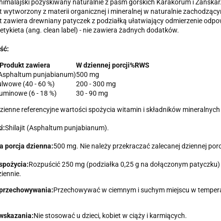
it himalajski pozyskiwany naturalnie z pasm górskich Karakorum i Zanskar
t wytworzony z materii organicznej i mineralnej w naturalnie zachodzącym
t zawiera drewniany patyczek z podziałką ułatwiający odmierzenie odpow
 etykieta (ang. clean label) - nie zawiera żadnych dodatków.
ść:
Produkt zawiera
W dziennej porcji
%RWS
 (Asphaltum punjabianum)
500 mg
lwowe (40 - 60 %)
200 - 300 mg
uminowe (6 - 18 %)
30 - 90 mg
zienne referencyjne wartości spożycia witamin i składników mineralnych
i:
Shilajit (Asphaltum punjabianum).
a porcja dzienna:
500 mg. Nie należy przekraczać zalecanej dziennej porcj
spożycia:
Rozpuścić 250 mg (podziałka 0,25 g na dołączonym patyczku) 
ziennie.
przechowywania:
Przechowywać w ciemnym i suchym miejscu w temperat
wskazania:
Nie stosować u dzieci, kobiet w ciąży i karmiących.