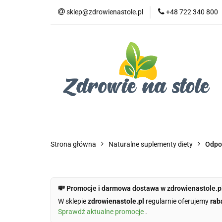
sklep@zdrowienastole.pl
+48 722 340 800
Żywność ekologicz
Kosmetyki ekologi
Duże opakowania
Żywność ekologiczna
Produkty eko dla 
Dom i ogród
Żywność dla zwierząt
Duż
Strona główna
Naturalne suplementy diety
Odpo
💸 Promocje i darmowa dostawa w zdrowienastole.p
W sklepie
zdrowienastole.pl
regularnie oferujemy
rab
Sprawdź aktualne promocje
.