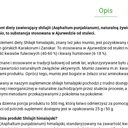
Opis
t diety zawierający shilajit (Asphaltum punjabianum), naturalną żywi
o, to substancja stosowana w Ajurwedzie od stuleci.
lement diety Shilajit himalajski, znany też jako mumio, jest pozyskiwany 
górskich Karakorum i Zanskar. To stosowana w Ajurwedzie od stuleci na
ść kwasów fulwowych (40-60 %) i kwasy huminowe (6-18 %).
nane i stosowane w tradycji ludowej od setek lat, wykorzystywane było
 zawartości naturalnych związków aktywnych. Mumio zawiera m.in. kwa
ami produktu. Oprócz tego, mumio jest bogate w żelazo oraz aminokwasy, 
any w naszym suplemencie shilajit himalajski pochodzi z trudno dostępn
nej i nieorganicznej w naturalnie zachodzącym przez stulecia procesie, a 
jnymi metodami przekazywanymi z pokolenia na pokolenie.
a dzienna porcja produktu to 500 mg, którą łatwo odmierzysz za pomo
ci od potrzeb suplement dostępny jest w opakowaniu 25 g i 50 g.
nia produkt Shilajit himalajski?
it (Asphaltum punjabianum) himalajski, standaryzowany na zawartość 