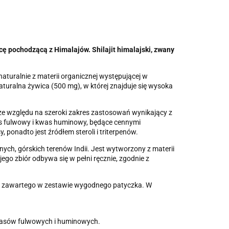
cę pochodzącą z Himalajów. Shilajit himalajski, zwany
naturalnie z materii organicznej występującej w
turalna żywica (500 mg), w której znajduje się wysoka
 ze względu na szeroki zakres zastosowań wynikający z
s fulwowy i kwas huminowy, będące cennymi
ponadto jest źródłem steroli i triterpenów.
ych, górskich terenów Indii. Jest wytworzony z materii
jego zbiór odbywa się w pełni ręcznie, zgodnie z
cą zawartego w zestawie wygodnego patyczka. W
kwasów fulwowych i huminowych.