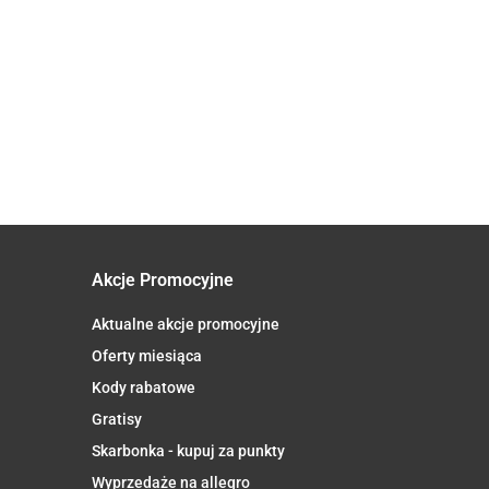
Witaminy i
100 mg x
inoN
82.90
15 mg x 100
Minerały z
60 kaps -
alny
26.90
tabletek -
żeńszeniem,
Aliness
ZYM Q10
34.90
Aliness
naturalna VitC
 x 100
x 120 tab. -
aps. -
Aliness
s
Akcje Promocyjne
Aktualne akcje promocyjne
Oferty miesiąca
Kody rabatowe
Gratisy
Skarbonka - kupuj za punkty
Wyprzedaże na allegro