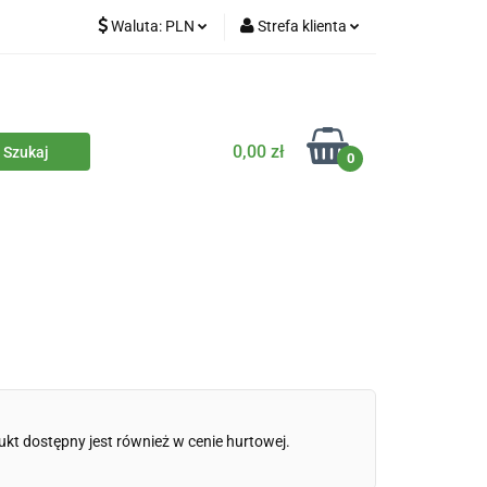
Waluta:
PLN
Strefa klienta
iety
PLN
Zaloguj się
dla zwierząt
CZK
Zarejestruj się
Dodaj zgłoszenie
0,00 zł
0
Zgody cookies
iczne
Eko środki czystości
Kontakt
ukt dostępny jest również w cenie hurtowej.