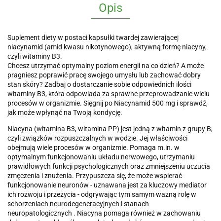
Opis
Suplement diety w postaci kapsułki twardej zawierającej
niacynamid (amid kwasu nikotynowego), aktywną formę niacyny,
czyli witaminy B3.
Chcesz utrzymać optymalny poziom energii na co dzień? A może
pragniesz poprawić pracę swojego umysłu lub zachować dobry
stan skóry? Zadbaj o dostarczanie sobie odpowiednich ilości
witaminy B3, która odpowiada za sprawne przeprowadzanie wielu
procesów w organizmie. Sięgnij po Niacynamid 500 mg i sprawdź,
jak może wpłynąć na Twoją kondycję.
Niacyna (witamina B3, witamina PP) jest jedną z witamin z grupy B,
czyli związków rozpuszczalnych w wodzie. Jej właściwości
obejmują wiele procesów w organizmie. Pomaga m.in. w
optymalnym funkcjonowaniu układu nerwowego, utrzymaniu
prawidłowych funkcji psychologicznych oraz zmniejszeniu uczucia
zmęczenia i znużenia. Przypuszcza się, że może wspierać
funkcjonowanie neuronów - uznawana jest za kluczowy mediator
ich rozwoju i przeżycia - odgrywając tym samym ważną rolę w
schorzeniach neurodegeneracyjnych i stanach
neuropatologicznych . Niacyna pomaga również w zachowaniu