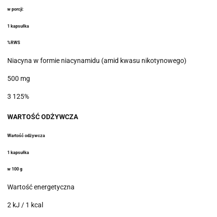
w porcji:
1 kapsułka
%RWS
Niacyna w formie niacynamidu (amid kwasu nikotynowego)
500 mg
3 125%
WARTOŚĆ
ODŻYWCZA
Wartość odżywcza
1 kapsułka
w 100 g
Wartość energetyczna
2 kJ / 1 kcal