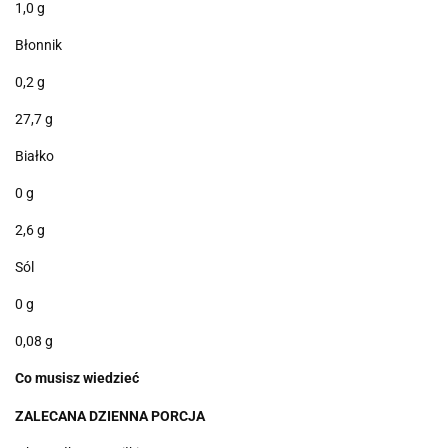
1,0 g
Błonnik
0,2 g
27,7 g
Białko
0 g
2,6 g
Sól
0 g
0,08 g
Co
musisz
wiedzieć
ZALECANA DZIENNA PORCJA