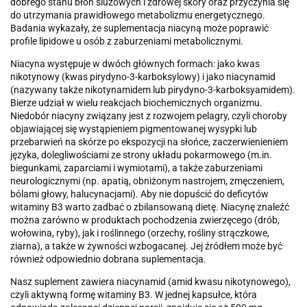
dobrego stanu błon śluzowych i zdrowej skóry oraz przyczynia się
do utrzymania prawidłowego metabolizmu energetycznego.
Badania wykazały, że suplementacja niacyną może poprawić
profile lipidowe u osób z zaburzeniami metabolicznymi.
Niacyna występuje w dwóch głównych formach: jako kwas
nikotynowy (kwas pirydyno-3-karboksylowy) i jako niacynamid
(nazywany także nikotynamidem lub pirydyno-3-karboksyamidem).
Bierze udział w wielu reakcjach biochemicznych organizmu.
Niedobór niacyny związany jest z rozwojem pelagry, czyli choroby
objawiającej się wystąpieniem pigmentowanej wysypki lub
przebarwień na skórze po ekspozycji na słońce, zaczerwienieniem
języka, dolegliwościami ze strony układu pokarmowego (m.in.
biegunkami, zaparciami i wymiotami), a także zaburzeniami
neurologicznymi (np. apatią, obniżonym nastrojem, zmęczeniem,
bólami głowy, halucynacjami). Aby nie dopuścić do deficytów
witaminy B3 warto zadbać o zbilansowaną dietę. Niacynę znaleźć
można zarówno w produktach pochodzenia zwierzęcego (drób,
wołowina, ryby), jak i roślinnego (orzechy, rośliny strączkowe,
ziarna), a także w żywności wzbogacanej. Jej źródłem może być
również odpowiednio dobrana suplementacja.
Nasz suplement zawiera niacynamid (amid kwasu nikotynowego),
czyli aktywną formę witaminy B3. W jednej kapsułce, która