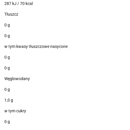
287 kJ / 70 kcal
Tłuszcz
0 g
0 g
w tym kwasy tłuszczowe nasycone
0 g
0 g
Węglowodany
0 g
1,0 g
w tym cukry
0 g