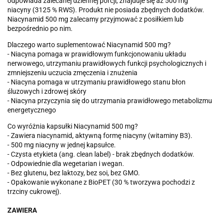
odpowiada zalecanej dziennej porcji, znajduje się aż 500 mg
niacyny (3125 % RWS). Produkt nie posiada zbędnych dodatków.
Niacynamid 500 mg zalecamy przyjmować z posiłkiem lub
bezpośrednio po nim.
Dlaczego warto suplementować Niacynamid 500 mg?
- Niacyna pomaga w prawidłowym funkcjonowaniu układu
nerwowego, utrzymaniu prawidłowych funkcji psychologicznych i
zmniejszeniu uczucia zmęczenia i znużenia
- Niacyna pomaga w utrzymaniu prawidłowego stanu błon
śluzowych i zdrowej skóry
- Niacyna przyczynia się do utrzymania prawidłowego metabolizmu
energetycznego
Co wyróżnia kapsułki Niacynamid 500 mg?
- Zawiera niacynamid, aktywną formę niacyny (witaminy B3).
- 500 mg niacyny w jednej kapsułce.
- Czysta etykieta (ang. clean label) - brak zbędnych dodatków.
- Odpowiednie dla wegetarian i wegan.
- Bez glutenu, bez laktozy, bez soi, bez GMO.
- Opakowanie wykonane z BioPET (30 % tworzywa pochodzi z
trzciny cukrowej).
ZAWIERA