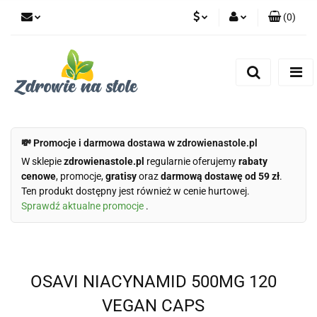
(
0
)
PLN
Zaloguj się
Zarejestruj się
CZK
Dodaj zgłoszenie
Zgody cookies
💸 Promocje i darmowa dostawa w zdrowienastole.pl
W sklepie
zdrowienastole.pl
regularnie oferujemy
rabaty
cenowe
, promocje,
gratisy
oraz
darmową dostawę od 59 zł
.
Ten produkt dostępny jest również w cenie hurtowej.
Sprawdź aktualne promocje
.
OSAVI NIACYNAMID 500MG 120
VEGAN CAPS