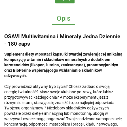
Opis
OSAVI Multiwitamina i Minerały Jedna Dziennie
- 180 caps
Suplement diety w postaci kapsułki twardej zawierającej unikalną
kompozycję witamin i składników mineralnych z dodatkiem
karotenoidów (likopen, luteina, zeaksantyna), proantocyjanidyn
oraz BioPerine wspierającego wchłanianie składników
odżywczych.
Czy prowadzisz aktywny tryb życia? Chcesz zadbać o swoją
energię i witalność? Masz swoje ulubione potrawy, które lubisz
przygotowywać każdego dnia? A może eksperymentujesz z
różnymi dietami, starając się znaleźć to, co najlepiej odpowiada
Twojemu organizmowi? Niedobory składników odżywczych
powstałe przez dietę eliminacyjną lub monotonną, ubogą w
warzywa i owoce mogą pogarszać Twoje codzienne samopoczucie,
koncentrację, odporność, metabolizm i pracę układu nerwowego.