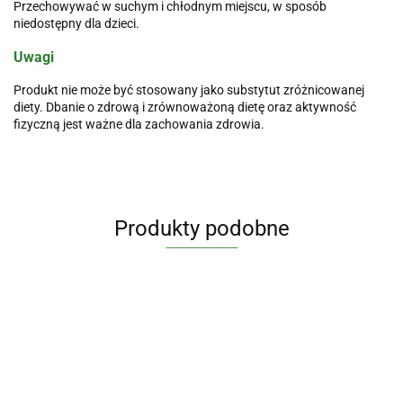
Przechowywać w suchym i chłodnym miejscu, w sposób
niedostępny dla dzieci.
Uwagi
Produkt nie może być stosowany jako substytut zróżnicowanej
diety. Dbanie o zdrową i zrównoważoną dietę oraz aktywność
fizyczną jest ważne dla zachowania zdrowia.
Produkty podobne
Maślan
Cytrynian
Witamina
Witamina
Witamina
Cynk
Sodu
Magnezu
B
C 1000
D3 4000
Li
organiczny
720 mg
125 mg z
complex
mg PLUS
j.m.
45.90