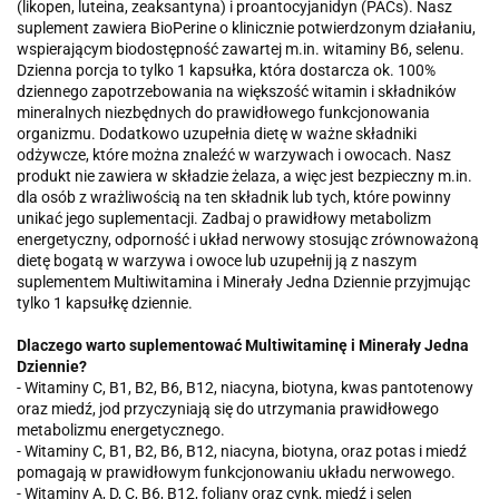
(likopen, luteina, zeaksantyna) i proantocyjanidyn (PACs). Nasz
suplement zawiera BioPerine o klinicznie potwierdzonym działaniu,
wspierającym biodostępność zawartej m.in. witaminy B6, selenu.
Dzienna porcja to tylko 1 kapsułka, która dostarcza ok. 100%
dziennego zapotrzebowania na większość witamin i składników
mineralnych niezbędnych do prawidłowego funkcjonowania
organizmu. Dodatkowo uzupełnia dietę w ważne składniki
odżywcze, które można znaleźć w warzywach i owocach. Nasz
produkt nie zawiera w składzie żelaza, a więc jest bezpieczny m.in.
dla osób z wrażliwością na ten składnik lub tych, które powinny
unikać jego suplementacji. Zadbaj o prawidłowy metabolizm
energetyczny, odporność i układ nerwowy stosując zrównoważoną
dietę bogatą w warzywa i owoce lub uzupełnij ją z naszym
suplementem Multiwitamina i Minerały Jedna Dziennie przyjmując
tylko 1 kapsułkę dziennie.
Dlaczego warto suplementować Multiwitaminę i Minerały Jedna
Dziennie?
- Witaminy C, B1, B2, B6, B12, niacyna, biotyna, kwas pantotenowy
oraz miedź, jod przyczyniają się do utrzymania prawidłowego
metabolizmu energetycznego.
- Witaminy C, B1, B2, B6, B12, niacyna, biotyna, oraz potas i miedź
pomagają w prawidłowym funkcjonowaniu układu nerwowego.
- Witaminy A, D, C, B6, B12, foliany oraz cynk, miedź i selen