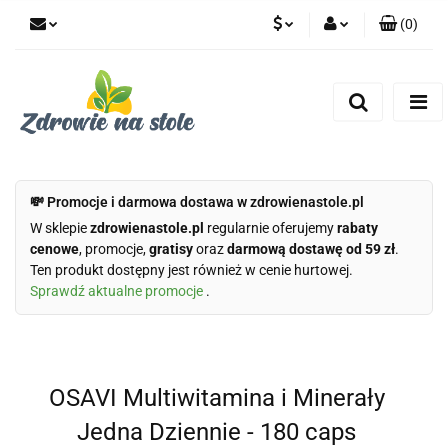
(
0
)
PLN
Zaloguj się
Zarejestruj się
CZK
Dodaj zgłoszenie
Zgody cookies
💸 Promocje i darmowa dostawa w zdrowienastole.pl
W sklepie
zdrowienastole.pl
regularnie oferujemy
rabaty
cenowe
, promocje,
gratisy
oraz
darmową dostawę od 59 zł
.
Ten produkt dostępny jest również w cenie hurtowej.
Sprawdź aktualne promocje
.
OSAVI Multiwitamina i Minerały
Jedna Dziennie - 180 caps