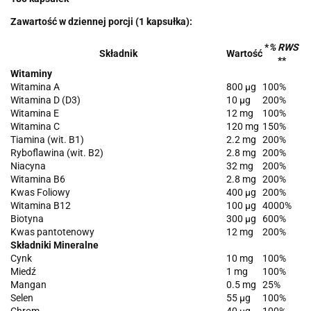
Zawartość w dziennej porcji (1 kapsułka):
*
% RWS
Składnik
Wartość
**
Witaminy
Witamina A
800 µg
100%
Witamina D (D3)
10 µg
200%
Witamina E
12 mg
100%
Witamina C
120 mg
150%
Tiamina (wit. B1)
2.2 mg
200%
Ryboflawina (wit. B2)
2.8 mg
200%
Niacyna
32 mg
200%
Witamina B6
2.8 mg
200%
Kwas Foliowy
400 µg
200%
Witamina B12
100 µg
4000%
Biotyna
300 µg
600%
Kwas pantotenowy
12 mg
200%
Składniki Mineralne
Cynk
10 mg
100%
Miedź
1 mg
100%
Mangan
0.5 mg
25%
Selen
55 µg
100%