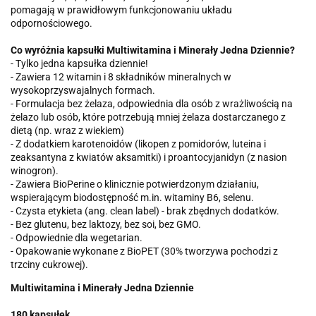
pomagają w prawidłowym funkcjonowaniu układu
odpornościowego.
Co wyróżnia kapsułki Multiwitamina i Minerały Jedna Dziennie?
- Tylko jedna kapsułka dziennie!
- Zawiera 12 witamin i 8 składników mineralnych w
wysokoprzyswajalnych formach.
- Formulacja bez żelaza, odpowiednia dla osób z wrażliwością na
żelazo lub osób, które potrzebują mniej żelaza dostarczanego z
dietą (np. wraz z wiekiem)
- Z dodatkiem karotenoidów (likopen z pomidorów, luteina i
zeaksantyna z kwiatów aksamitki) i proantocyjanidyn (z nasion
winogron).
- Zawiera BioPerine o klinicznie potwierdzonym działaniu,
wspierającym biodostępność m.in. witaminy B6, selenu.
- Czysta etykieta (ang. clean label) - brak zbędnych dodatków.
- Bez glutenu, bez laktozy, bez soi, bez GMO.
- Odpowiednie dla wegetarian.
- Opakowanie wykonane z BioPET (30% tworzywa pochodzi z
trzciny cukrowej).
Multiwitamina i Minerały Jedna Dziennie
180 kapsułek