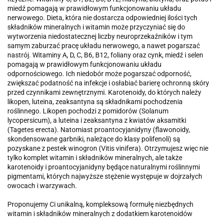
miedź pomagają w prawidłowym funkcjonowaniu układu
nerwowego. Dieta, która nie dostarcza odpowiedniej ilości tych
składników mineralnych i witamin może przyczyniać się do
wytworzenia niedostatecznej liczby neuroprzekaźników i tym
samym zaburzać pracę układu nerwowego, a nawet pogarszać
nastrój. Witaminy A, D, C, B6, B12, foliany oraz cynk, miedź i selen
pomagają w prawidłowym funkcjonowaniu układu
odpornościowego. Ich niedobór może pogarszać odporność,
zwiększać podatność na infekcje i osłabiać barierę ochronną skóry
przed czynnikami zewnętrznymi. Karotenoidy, do których należy
likopen, luteina, zeaksantyna są składnikami pochodzenia
roślinnego. Likopen pochodzi z pomidorów (Solanum
lycopersicum), a luteina i zeaksantyna z kwiatów aksamitki
(Tagetes erecta). Natomiast proantocyjanidyny (flawonoidy,
skondensowane garbniki, należące do klasy polifenoli) są
pozyskane z pestek winogron (Vitis vinifera). Otrzymujesz więc nie
tylko komplet witamin i składników mineralnych, ale także
karotenoidy i proantocyjanidyny będące naturalnymi roślinnymi
pigmentami, których najwyższe stężenie występuje w dojrzałych
owocach i warzywach.
Proponujemy Ci unikalną, kompleksową formułę niezbędnych
witamin i składników mineralnych z dodatkiem karotenoidów