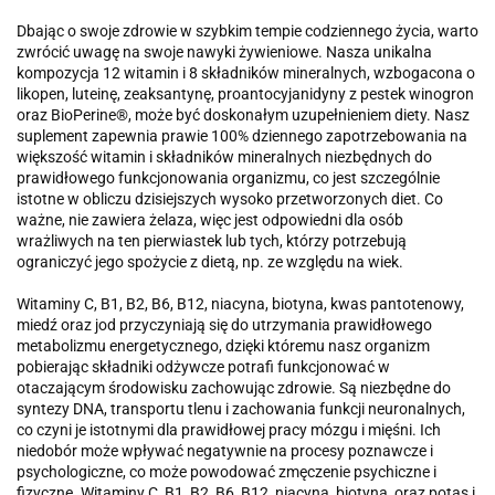
Dbając o swoje zdrowie w szybkim tempie codziennego życia, warto
zwrócić uwagę na swoje nawyki żywieniowe. Nasza unikalna
kompozycja 12 witamin i 8 składników mineralnych, wzbogacona o
likopen, luteinę, zeaksantynę, proantocyjanidyny z pestek winogron
oraz BioPerine®, może być doskonałym uzupełnieniem diety. Nasz
suplement zapewnia prawie 100% dziennego zapotrzebowania na
większość witamin i składników mineralnych niezbędnych do
prawidłowego funkcjonowania organizmu, co jest szczególnie
istotne w obliczu dzisiejszych wysoko przetworzonych diet. Co
ważne, nie zawiera żelaza, więc jest odpowiedni dla osób
wrażliwych na ten pierwiastek lub tych, którzy potrzebują
ograniczyć jego spożycie z dietą, np. ze względu na wiek.
Witaminy C, B1, B2, B6, B12, niacyna, biotyna, kwas pantotenowy,
miedź oraz jod przyczyniają się do utrzymania prawidłowego
metabolizmu energetycznego, dzięki któremu nasz organizm
pobierając składniki odżywcze potrafi funkcjonować w
otaczającym środowisku zachowując zdrowie. Są niezbędne do
syntezy DNA, transportu tlenu i zachowania funkcji neuronalnych,
co czyni je istotnymi dla prawidłowej pracy mózgu i mięśni. Ich
niedobór może wpływać negatywnie na procesy poznawcze i
psychologiczne, co może powodować zmęczenie psychiczne i
fizyczne. Witaminy C, B1, B2, B6, B12, niacyna, biotyna, oraz potas i