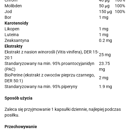
Chrom
40 µg
100%
Molibden
50 µg
100%
Jod
150 µg
100%
Bor
1 mg
Karotenoidy
Likopen
1 mg
Luteina
1 mg
Zeaksantyna
0.2 mg
Ekstrakty
Ekstrakt z nasion winorośli (Vitis vinifera), DER 15-
25 mg
20:1
Standaryzowany na min. 95% proantocyjanidyn
23.75
(PAC)
mg
BioPerine (ekstrakt z owoców pieprzu czarnego,
2 mg
DER 50:1)
Standaryzowany na min. 95% piperyny
1.9 mg
Sposób użycia
Zaleca się przyjmowanie 1 kapsułki dziennie, najlepiej podczas
posiłku.
Przechowywanie