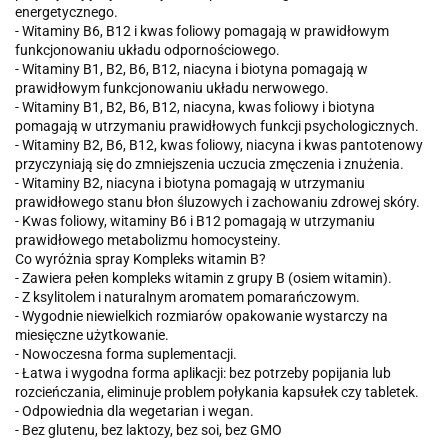
energetycznego.
- Witaminy B6, B12 i kwas foliowy pomagają w prawidłowym
funkcjonowaniu układu odpornościowego.
- Witaminy B1, B2, B6, B12, niacyna i biotyna pomagają w
prawidłowym funkcjonowaniu układu nerwowego.
- Witaminy B1, B2, B6, B12, niacyna, kwas foliowy i biotyna
pomagają w utrzymaniu prawidłowych funkcji psychologicznych.
- Witaminy B2, B6, B12, kwas foliowy, niacyna i kwas pantotenowy
przyczyniają się do zmniejszenia uczucia zmęczenia i znużenia.
- Witaminy B2, niacyna i biotyna pomagają w utrzymaniu
prawidłowego stanu błon śluzowych i zachowaniu zdrowej skóry.
- Kwas foliowy, witaminy B6 i B12 pomagają w utrzymaniu
prawidłowego metabolizmu homocysteiny.
Co wyróżnia spray Kompleks witamin B?
- Zawiera pełen kompleks witamin z grupy B (osiem witamin).
- Z ksylitolem i naturalnym aromatem pomarańczowym.
- Wygodnie niewielkich rozmiarów opakowanie wystarczy na
miesięczne użytkowanie.
- Nowoczesna forma suplementacji.
- Łatwa i wygodna forma aplikacji: bez potrzeby popijania lub
rozcieńczania, eliminuje problem połykania kapsułek czy tabletek.
- Odpowiednia dla wegetarian i wegan.
- Bez glutenu, bez laktozy, bez soi, bez GMO