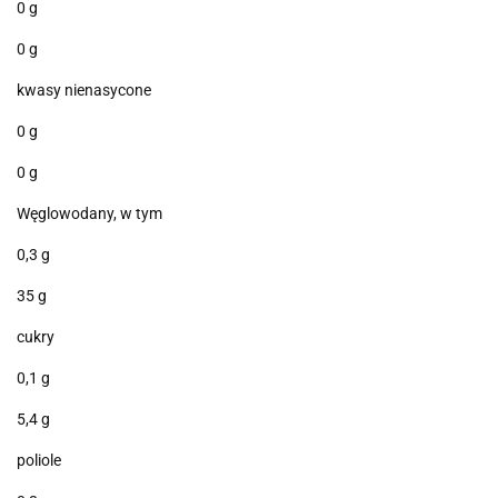
0 g
0 g
kwasy nienasycone
0 g
0 g
Węglowodany, w tym
0,3 g
35 g
cukry
0,1 g
5,4 g
poliole