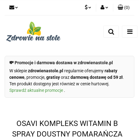
(
0
)
PLN
Zaloguj się
Zarejestruj się
CZK
Dodaj zgłoszenie
Zgody cookies
💸 Promocje i darmowa dostawa w zdrowienastole.pl
W sklepie
zdrowienastole.pl
regularnie oferujemy
rabaty
cenowe
, promocje,
gratisy
oraz
darmową dostawę od 59 zł
.
Ten produkt dostępny jest również w cenie hurtowej.
Sprawdź aktualne promocje
.
OSAVI KOMPLEKS WITAMIN B
SPRAY DOUSTNY POMARAŃCZA