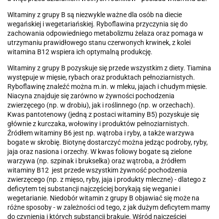
Witaminy z grupy B są niezwykle ważne dla osób na diecie
wegańskiej i wegetariańskiej. Ryboflawina przyczynia się do
zachowania odpowiedniego metabolizmu żelaza oraz pomaga w
utrzymaniu prawidłowego stanu czerwonych krwinek, z kolei
witamina B12 wspiera ich optymalną produkcję.
Witaminy z grupy B pozyskuje się przede wszystkim z diety. Tiamina
występuje w mięsie, rybach oraz produktach pełnoziarnistych.
Ryboflawinę znaleźć można m.in. w mleku, jajach i chudym mięsie.
Niacyna znajduje się zarówno w żywności pochodzenia
zwierzęcego (np. w drobiu), jak i roślinnego (np. w orzechach).
Kwas pantotenowy (jedną z postaci witaminy B5) pozyskuje się
głównie z kurczaka, wołowiny i produktów pełnoziarnistych.
Źródłem witaminy B6 jest np. wątroba i ryby, a także warzywa
bogate w skrobię. Biotynę dostarczyć można jedząc podroby, ryby,
jaja oraz nasiona i orzechy. W kwas foliowy bogate są zielone
warzywa (np. szpinak i brukselka) oraz wątroba, a źródłem
witaminy B12 jest przede wszystkim żywność pochodzenia
zwierzęcego (np. z mięso, ryby, jaja i produkty mleczne) - dlatego z
deficytem tej substancji najczęściej borykają się weganie i
wegetarianie. Niedobór witamin z grupy B objawiać się może na
różne sposoby - w zależności od tego, z jak dużym deficytem mamy
do czynienia i których substancji brakuje. Wśród najczęściej