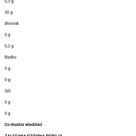
0,3 g
30 g
Błonnik
0 g
0,2 g
Białko
0 g
0 g
Sól
0 g
0 g
Co
musisz
wiedzieć
ZALECANA DZIENNA PORCJA