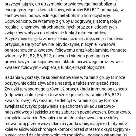
przyczyniają się do utrzymania prawidłowego metabolizmu
energetycznego, a kwas foliowy, witaminy B6 i B12 pomagają w
zachowaniu odpowiedniego metabolizmu homocysteiny.
Udowodniono, że witaminy z grupy B odgrywają istotną rolę w
regulacji enzymów mitochondrialnych oraz że niedobór tych
związków wpływa na obniżenie funkcji mitochondriów .
Przyczynienie się do zmniejszenia uczucia zmęczenia i znużenia
przypisuje się ryboflawinie, pirydoksynie, niacynie, kwasowi
pantotenowemu, kwasowi foliowemu oraz kobalaminie. Ponadto,
witaminy B1, B2, B6, B12, niacyna i biotyna pomagają w
prawidłowym funkcjonowaniu układu nerwowego oraz - wraz z
kwasem foliowym - wspierają funkcje psychologiczne.
Badania wykazały, że suplementowanie witamin z grupy B może
pozytywnie oddziaływać na nastrój, a także zmniejszać stres.
Związki te wspomagają również pracę układu immunologicznego
(odpowiedzialna jest za to w szczególności witamina B6, B12 i
kwas foliowy). Wykazano, że deficyt witamin z grupy B może
zwiększać ryzyko pojawienia się schorzeń układu sercowo-
naczyniowego i szkieletu oraz zaburzeń poznawczych. Dodatkowo,
kompleks witamin B wspiera stan błon śluzowych oraz skóry -
mowa tutaj przede wszystkim o ryboflawinie, niacynie i biotynie. Z
kolei właściwości chroniące komórki przed stresem oksydacyjnym -
a więc przed działaniem wolnych rodników - posiada witamina B2.