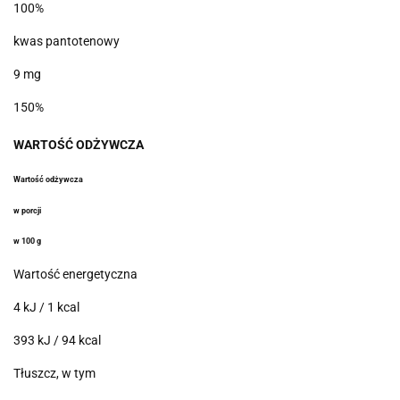
100%
kwas pantotenowy
9 mg
150%
WARTOŚĆ
ODŻYWCZA
Wartość odżywcza
w porcji
w 100 g
Wartość energetyczna
4 kJ / 1 kcal
393 kJ / 94 kcal
Tłuszcz, w tym