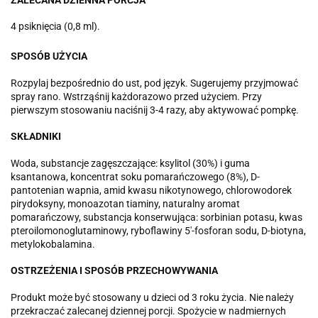
4 psiknięcia (0,8 ml).
SPOSÓB UŻYCIA
Rozpylaj bezpośrednio do ust, pod język. Sugerujemy przyjmować
spray rano. Wstrząśnij każdorazowo przed użyciem. Przy
pierwszym stosowaniu naciśnij 3-4 razy, aby aktywować pompkę.
SKŁADNIKI
Woda, substancje zagęszczające: ksylitol (30%) i guma
ksantanowa, koncentrat soku pomarańczowego (8%), D-
pantotenian wapnia, amid kwasu nikotynowego, chlorowodorek
pirydoksyny, monoazotan tiaminy, naturalny aromat
pomarańczowy, substancja konserwująca: sorbinian potasu, kwas
pteroilomonoglutaminowy, ryboflawiny 5'-fosforan sodu, D-biotyna,
metylokobalamina.
OSTRZEŻENIA I SPOSÓB PRZECHOWYWANIA
Produkt może być stosowany u dzieci od 3 roku życia. Nie należy
przekraczać zalecanej dziennej porcji. Spożycie w nadmiernych