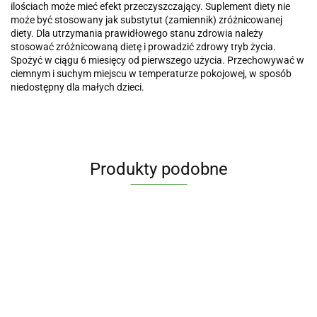
ilościach może mieć efekt przeczyszczający. Suplement diety nie
może być stosowany jak substytut (zamiennik) zróżnicowanej
diety. Dla utrzymania prawidłowego stanu zdrowia należy
stosować zróżnicowaną dietę i prowadzić zdrowy tryb życia.
Spożyć w ciągu 6 miesięcy od pierwszego użycia. Przechowywać w
ciemnym i suchym miejscu w temperaturze pokojowej, w sposób
niedostępny dla małych dzieci.
Produkty podobne
Maślan
J
Witamina
Witamina
Witamina
TABLETKI
Cynk
Sodu
j
B
C 1000
D3 4000
NA
organiczny
720 mg
p
complex
mg PLUS
j.m.
45.90
WZDĘCIA
2
69.90
41.90
34.90
TRIO 15
(Kwas
2
36.99