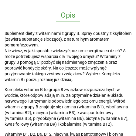
Opis
Suplement diety z witaminami z grupy B. Spray doustny z ksylitolem
(zawiera substancje słodzące), z naturalnym aromatem
pomarańczowym.
Nie wiesz, w jaki sposób zwiększyć poziom energii na co dzień? A
może potrzebujesz wsparcia dla Twojego umysłu? Witaminy z
grupy B pomogą Ci pozbyć się nadmiernego zmęczenia oraz
poprawić kondycję skóry. Na co jeszcze może wpłynąć
przyjmowanie takiego zestawu związków? Wybierz Kompleks
witamin B i poczuj różnicę już dzisiaj.
Kompleks witamin B to grupa 8 związków rozpuszczalnych w
wodzie, które odpowiadają m.in. za optymalne działanie układu
nerwowego i utrzymanie odpowiedniego poziomu energii. Wśród
witamin z grupy B znajduje się tiamina (witamina B1), ryboflawina
(witamina B2), niacyna (witamina B3), kwas pantotenowy
(witamina B5), pirydoksyna (witamina B6), biotyna (witamina B7),
kwas foliowy (witamina B9) i kobalamina (witamina B12).
Witaminy B1, B2, B6, B12, niacyna, kwas pantotenowy i biotyna