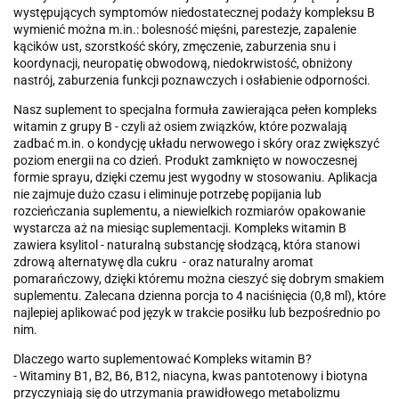
występujących symptomów niedostatecznej podaży kompleksu B
wymienić można m.in.: bolesność mięśni, parestezje, zapalenie
kącików ust, szorstkość skóry, zmęczenie, zaburzenia snu i
koordynacji, neuropatię obwodową, niedokrwistość, obniżony
nastrój, zaburzenia funkcji poznawczych i osłabienie odporności.
Nasz suplement to specjalna formuła zawierająca pełen kompleks
witamin z grupy B - czyli aż osiem związków, które pozwalają
zadbać m.in. o kondycję układu nerwowego i skóry oraz zwiększyć
poziom energii na co dzień. Produkt zamknięto w nowoczesnej
formie sprayu, dzięki czemu jest wygodny w stosowaniu. Aplikacja
nie zajmuje dużo czasu i eliminuje potrzebę popijania lub
rozcieńczania suplementu, a niewielkich rozmiarów opakowanie
wystarcza aż na miesiąc suplementacji. Kompleks witamin B
zawiera ksylitol - naturalną substancję słodzącą, która stanowi
zdrową alternatywę dla cukru - oraz naturalny aromat
pomarańczowy, dzięki któremu można cieszyć się dobrym smakiem
suplementu. Zalecana dzienna porcja to 4 naciśnięcia (0,8 ml), które
najlepiej aplikować pod język w trakcie posiłku lub bezpośrednio po
nim.
Dlaczego warto suplementować Kompleks witamin B?
- Witaminy B1, B2, B6, B12, niacyna, kwas pantotenowy i biotyna
przyczyniają się do utrzymania prawidłowego metabolizmu