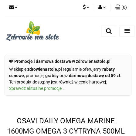
(
0
)
PLN
Zaloguj się
Zarejestruj się
CZK
Dodaj zgłoszenie
Zgody cookies
💸 Promocje i darmowa dostawa w zdrowienastole.pl
W sklepie
zdrowienastole.pl
regularnie oferujemy
rabaty
cenowe
, promocje,
gratisy
oraz
darmową dostawę od 59 zł
.
Ten produkt dostępny jest również w cenie hurtowej.
Sprawdź aktualne promocje
.
OSAVI DAILY OMEGA MARINE
1600MG OMEGA 3 CYTRYNA 500ML