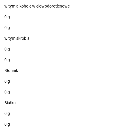
w tym alkohole wielowodorotlenowe
0 g
0 g
w tym skrobia
0 g
0 g
Błonnik
0 g
0 g
Białko
0 g
0 g