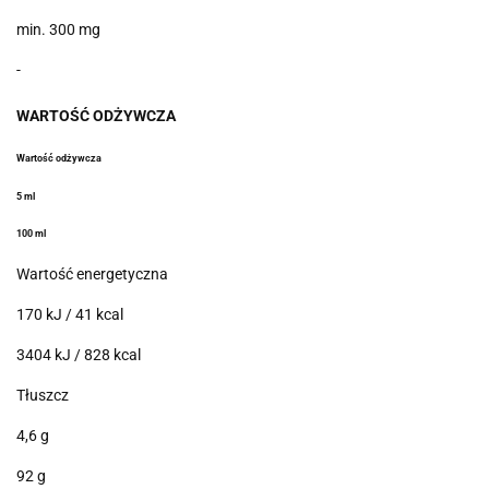
min. 300 mg
-
WARTOŚĆ
ODŻYWCZA
Wartość odżywcza
5 ml
100 ml
Wartość energetyczna
170 kJ / 41 kcal
3404 kJ / 828 kcal
Tłuszcz
4,6 g
92 g