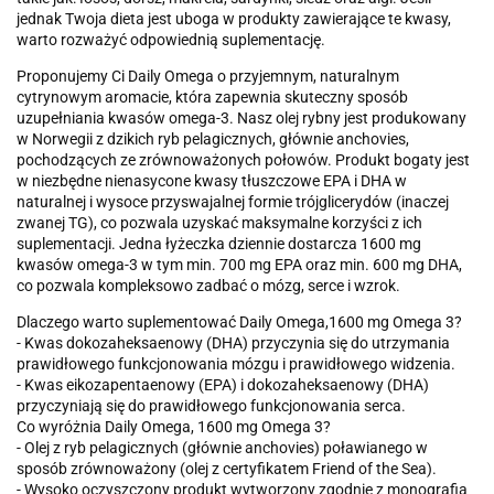
jednak Twoja dieta jest uboga w produkty zawierające te kwasy,
warto rozważyć odpowiednią suplementację.
Proponujemy Ci Daily Omega o przyjemnym, naturalnym
cytrynowym aromacie, która zapewnia skuteczny sposób
uzupełniania kwasów omega-3. Nasz olej rybny jest produkowany
w Norwegii z dzikich ryb pelagicznych, głównie anchovies,
pochodzących ze zrównoważonych połowów. Produkt bogaty jest
w niezbędne nienasycone kwasy tłuszczowe EPA i DHA w
naturalnej i wysoce przyswajalnej formie trójglicerydów (inaczej
zwanej TG), co pozwala uzyskać maksymalne korzyści z ich
suplementacji. Jedna łyżeczka dziennie dostarcza 1600 mg
kwasów omega-3 w tym min. 700 mg EPA oraz min. 600 mg DHA,
co pozwala kompleksowo zadbać o mózg, serce i wzrok.
Dlaczego warto suplementować Daily Omega,1600 mg Omega 3?
- Kwas dokozaheksaenowy (DHA) przyczynia się do utrzymania
prawidłowego funkcjonowania mózgu i prawidłowego widzenia.
- Kwas eikozapentaenowy (EPA) i dokozaheksaenowy (DHA)
przyczyniają się do prawidłowego funkcjonowania serca.
Co wyróżnia Daily Omega, 1600 mg Omega 3?
- Olej z ryb pelagicznych (głównie anchovies) poławianego w
sposób zrównoważony (olej z certyfikatem Friend of the Sea).
- Wysoko oczyszczony produkt wytworzony zgodnie z monografią