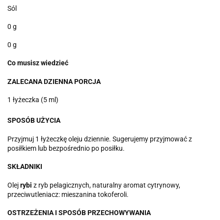
Sól
0 g
0 g
Co
musisz
wiedzieć
ZALECANA DZIENNA PORCJA
1 łyżeczka (5 ml)
SPOSÓB UŻYCIA
Przyjmuj 1 łyżeczkę oleju dziennie. Sugerujemy przyjmować z
posiłkiem lub bezpośrednio po posiłku.
SKŁADNIKI
Olej
rybi
z ryb pelagicznych, naturalny aromat cytrynowy,
przeciwutleniacz: mieszanina tokoferoli.
OSTRZEŻENIA I SPOSÓB PRZECHOWYWANIA