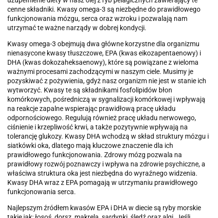
uzupełnienie diety w nasz olej z ryb pelagicznych zawierający te
cenne składniki. Kwasy omega-3 są niezbędne do prawidłowego
funkcjonowania mózgu, serca oraz wzroku i pozwalają nam
utrzymać te ważne narządy w dobrej kondycji.
Kwasy omega-3 obejmują dwa główne korzystne dla organizmu
nienasycone kwasy tłuszczowe, EPA (kwas eikozapentaenowy) i
DHA (kwas dokozaheksaenowy), które są powiązane z wieloma
ważnymi procesami zachodzącymi w naszym ciele. Musimy je
pozyskiwać z pożywienia, gdyż nasz organizm nie jest w stanie ich
wytworzyć. Kwasy te są składnikami fosfolipidów błon
komórkowych, pośredniczą w sygnalizacji komórkowej i wpływają
na reakcje zapalne wspierając prawidłową pracę układu
odpornościowego. Regulują również pracę układu nerwowego,
ciśnienie i krzepliwość krwi, a także pozytywnie wpływają na
tolerancję glukozy. Kwasy DHA wchodzą w skład struktury mózgu i
siatkówki oka, dlatego mają kluczowe znaczenie dla ich
prawidłowego funkcjonowania. Zdrowy mózg pozwala na
prawidłowy rozwój poznawczy i wpływa na zdrowie psychiczne, a
właściwa struktura oka jest niezbędna do wyraźnego widzenia.
Kwasy DHA wraz z EPA pomagają w utrzymaniu prawidłowego
funkcjonowania serca.
Najlepszym źródłem kwasów EPA i DHA w diecie są ryby morskie
takie jak: łosoś, dorsz, makrela, sardynki, śledź oraz algi. Jeśli