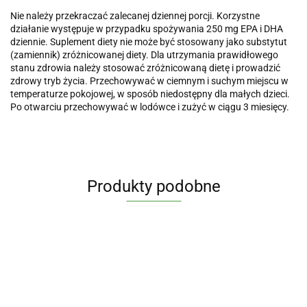
Nie należy przekraczać zalecanej dziennej porcji. Korzystne
działanie występuje w przypadku spożywania 250 mg EPA i DHA
dziennie. Suplement diety nie może być stosowany jako substytut
(zamiennik) zróżnicowanej diety. Dla utrzymania prawidłowego
stanu zdrowia należy stosować zróżnicowaną dietę i prowadzić
zdrowy tryb życia. Przechowywać w ciemnym i suchym miejscu w
temperaturze pokojowej, w sposób niedostępny dla małych dzieci.
Po otwarciu przechowywać w lodówce i zużyć w ciągu 3 miesięcy.
Produkty podobne
Jod
Berberine
Witam
PARA
jodek
Sulphate
B
OSAVI
Liver