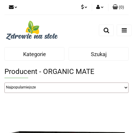
(
0
)
PLN
Zaloguj się
Zarejestruj się
CZK
Dodaj zgłoszenie
Zgody cookies
Kategorie
Szukaj
Producent - ORGANIC MATE