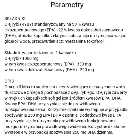
Parametry
SKŁADNIKI
Olej rybi (RYBY) standaryzowany na 33 % kwasu
eikozapentaenowego (EPA) i 22 % kwasu dokozaheksaenowego
(DHA), otoczka kapsułki: żelatyna, substancja utrzymująca wilgoć:
glicerol, woda, przeciwutleniacz: mieszanina tokoferoli.
Składniki w porcji dziennej - 1 kapsułka
Olej rybi - 1000 mg
w tym kwas eikozapentaenowy (EPA) - 330 mg
w tym kwas dokozaheksaenowy (DHA) - 220 mg
OPIS
Omega 3 Max to suplement diety zawierający nienasycone kwasy
tłuszczowe Omega 3 pochodzące z oleju rybiego. Olej rybi zawarty
w miękkich kapsułkach softgel jest źródłem kwasów EPA i DHA.
Kwasy EPA i DHA przyczyniają się do prawidłowego
funkcjonowania serca. Korzystne działanie występuje w przypadku
spożywania 250 mg EPA i DHA dziennie. Dodatkowo kwas DHA
przyczynia się do utrzymania prawidłowego funkcjonowania
mózgu i utrzymania prawidłowego widzenia. Korzystne działanie
występuje w przypadku spożywania 250 mg DHA dziennie.