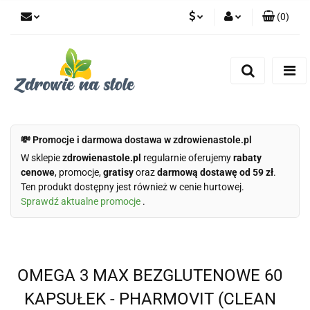
(
0
)
PLN
Zaloguj się
Zarejestruj się
CZK
Dodaj zgłoszenie
Zgody cookies
💸 Promocje i darmowa dostawa w zdrowienastole.pl
W sklepie
zdrowienastole.pl
regularnie oferujemy
rabaty
cenowe
, promocje,
gratisy
oraz
darmową dostawę od 59 zł
.
Ten produkt dostępny jest również w cenie hurtowej.
Sprawdź aktualne promocje
.
OMEGA 3 MAX BEZGLUTENOWE 60
KAPSUŁEK - PHARMOVIT (CLEAN