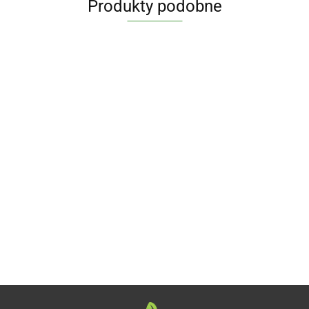
Produkty podobne
TABLETKI
NA
WZDĘCIA
36.99
KOLAGEN +
KOLAGEN RYBI
KOLAGEN Z
I PŁASKI
KWAS
COMPLEX
DZIKIEGO
BRZUCH
HIALURONOWY
BEZGLUTENOWY
DORSZA Z
BIO 45
50.62
61.77
44.89
BEZGLUTENOWY
60 KAPSUŁEK
WITAMINĄ C
szt. -
90 KAPSUŁEK
38,76 g -
BEZGLUTENO
PHYSALIS
57,15 g -
PHARMOVIT
90 KAPSUŁEK 
PHARMOVIT
(CLEAN LABEL)
g - PHARMOVIT
(CLASSIC)
(CLASSIC)