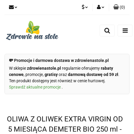
(
0
)
PLN
Zaloguj się
Zarejestruj się
CZK
Dodaj zgłoszenie
Zgody cookies
💸 Promocje i darmowa dostawa w zdrowienastole.pl
W sklepie
zdrowienastole.pl
regularnie oferujemy
rabaty
cenowe
, promocje,
gratisy
oraz
darmową dostawę od 59 zł
.
Ten produkt dostępny jest również w cenie hurtowej.
Sprawdź aktualne promocje
.
OLIWA Z OLIWEK EXTRA VIRGIN OD
5 MIESIĄCA DEMETER BIO 250 ml -