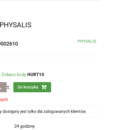
 PHYSALIS
PHYSALIS
0002610
m
Zobacz kody
HURT10
szt.
Do koszyka
nych
 dostępny jest tylko dla zalogowanych klientów.
24 godziny