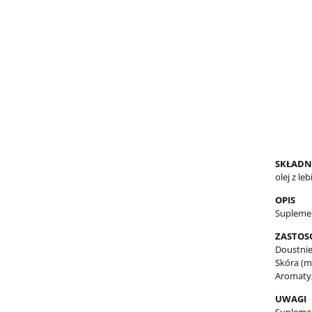
SKŁADN
olej z le
OPIS
Suplemen
ZASTOS
Doustnie
Skóra (ma
Aromatyz
UWAGI