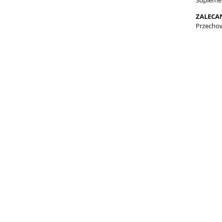
Suplemen
ZALECA
Przechow