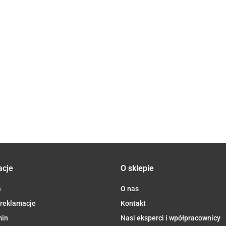
BIO 20 g
CHLEB
OLEJEK
- DARY
HERBATKA
BIAŁY PITA
6.27
ETERYCZNY
NATURY
PRZ
OWOC
BIO 260 g -
WAWRZYN
12.97
DO M
46.95
BORÓWKI
FLORENTIN
BIO 10 ml -
48.16
WIE
N
CZERNICY
9.38
PHYSALIS
BIO 4
OWY Z
BIO 100 g -
NATU
MI
DARY
MI) DLA
NATURY
RMA BIO
ARTOLINI
acje
O sklepie
a
O nas
 reklamacje
Kontakt
min
Nasi eksperci i wpółpracownicy