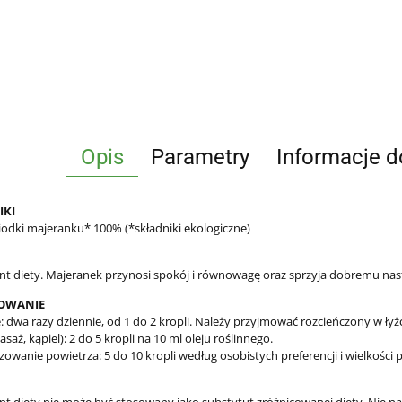
Opis
Parametry
Informacje d
IKI
biodki majeranku* 100% (*składniki ekologiczne)
t diety. Majeranek przynosi spokój i równowagę oraz sprzyja dobremu nastr
OWANIE
: dwa razy dziennie, od 1 do 2 kropli. Należy przyjmować rozcieńczony w ły
saż, kąpiel): 2 do 5 kropli na 10 ml oleju roślinnego.
owanie powietrza: 5 do 10 kropli według osobistych preferencji i wielkości 