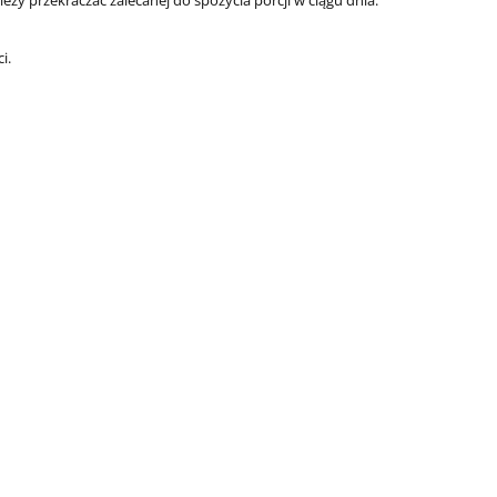
ży przekraczać zalecanej do spożycia porcji w ciągu dnia.
i.