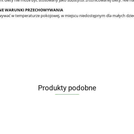
t diety nie może być stosowany jako substytut zróżnicowanej diety. Nie nale
NE WARUNKI PRZECHOWYWANIA
ywać w temperaturze pokojowej, w miejscu niedostępnym dla małych dziec
Produkty podobne
CZĄBER