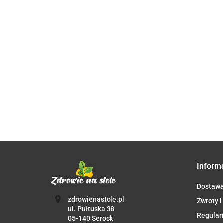
HERBATKA
CZEKOLADA
MĄKA
ZIELE
GORZKA
MIGDAŁOWA
MIODUNKI
100%
13.68
250 g -
BIO 25 g -
22.09
KAKAO BIO
17.81
MAKARO
NATURAVENA
DARY
80 g -
(SEMOLIN
NATURY
VIVANI
SUSZONY
6.84
WARZYWA
DZIECI FA
250 g - B
Inform
Dostaw
zdrowienastole.pl
Zwroty i
ul. Pułtuska 38
Regula
05-140 Serock