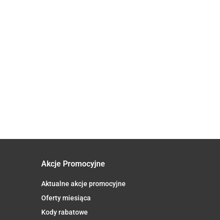
HERBATKA
GUARANA
KONFITURA Z
OWOC
EKSTRAKT
YPRAWA
OWOCÓW
GŁOGU BIO
500 mg 60
10.26
IĘSA
25.26
DZIKIEJ
(25 x 2 g) -
KAPSUŁEK -
17.20
PRZOWEGO
RÓŻY BIO
DARY
SOUL FARM
0 g - DARY
180 g - DARY
NATURY
RY
NATURY
Akcje Promocyjne
Aktualne akcje promocyjne
Oferty miesiąca
Kody rabatowe