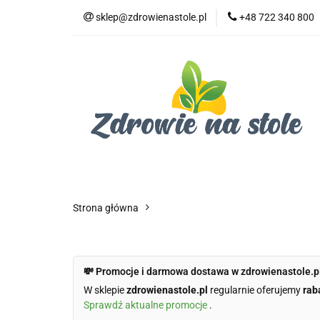
sklep@zdrowienastole.pl
+48 722 340 800
Żywność ekologicz
Kosmetyki ekologi
Duże opakowania
Żywność ekologiczna
Produkty eko dla 
Dom i ogród
Żywność dla zwierząt
Duż
Strona główna
💸 Promocje i darmowa dostawa w zdrowienastole.p
W sklepie
zdrowienastole.pl
regularnie oferujemy
rab
Sprawdź aktualne promocje
.