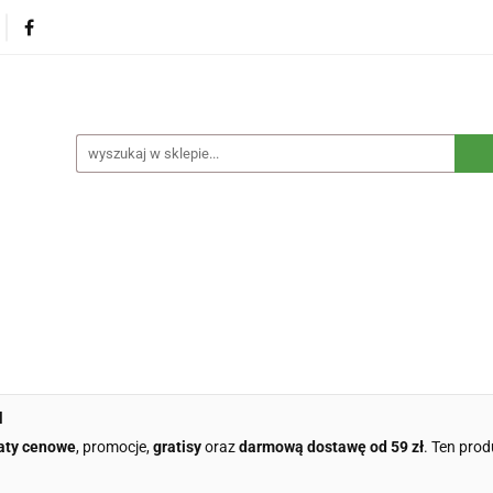
na
Produkty eko dla dzieci
Naturalne suplementy d
czne
Eko środki czystości
Dom i ogród
Żywność 
Blog
Nasza misja
Dropshipping
Kontakt
dzieci
Naturalne suplementy diety
Kosmetyki ekolog
e opakowania
Blog
Nasza misja
Dropshipping
l
aty cenowe
, promocje,
gratisy
oraz
darmową dostawę od 59 zł
. Ten prod