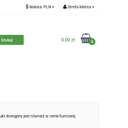
Waluta:
PLN
Strefa klienta
iety
PLN
Zaloguj się
dla zwierząt
CZK
Zarejestruj się
Dodaj zgłoszenie
0,00 zł
0
Zgody cookies
iczne
Eko środki czystości
Kontakt
ukt dostępny jest również w cenie hurtowej.