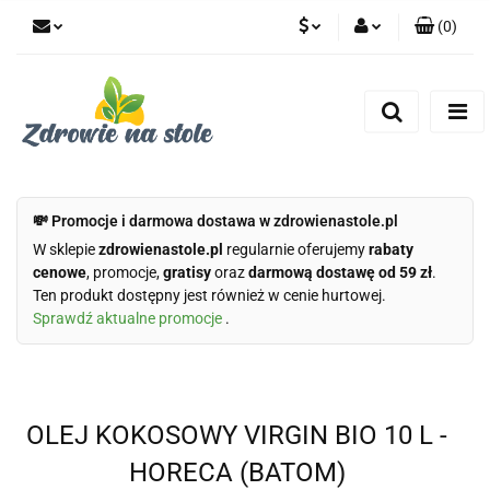
(
0
)
PLN
Zaloguj się
Zarejestruj się
CZK
Dodaj zgłoszenie
Zgody cookies
💸 Promocje i darmowa dostawa w zdrowienastole.pl
W sklepie
zdrowienastole.pl
regularnie oferujemy
rabaty
cenowe
, promocje,
gratisy
oraz
darmową dostawę od 59 zł
.
Ten produkt dostępny jest również w cenie hurtowej.
Sprawdź aktualne promocje
.
OLEJ KOKOSOWY VIRGIN BIO 10 L -
HORECA (BATOM)