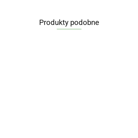
Produkty podobne
OCET
JABŁKOWY
6% 5L -
QUINOA BIAŁA
49.99
MIÓD
OLEJ
OCTIM
(KOMOSA
NEKTAROWY
SŁONECZNI
RYŻOWA)
WIELOKWIATOWY
TŁOCZONY N
116.07
889.06
120.28
BEZGLUTENOWA
BIO 20 kg -
ZIMNO BIO 10
BIO 4 kg -
HORECA
HORECA
HORECA