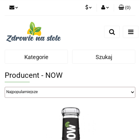
(
0
)
PLN
Zaloguj się
Zarejestruj się
CZK
Dodaj zgłoszenie
Zgody cookies
Kategorie
Szukaj
Producent - NOW