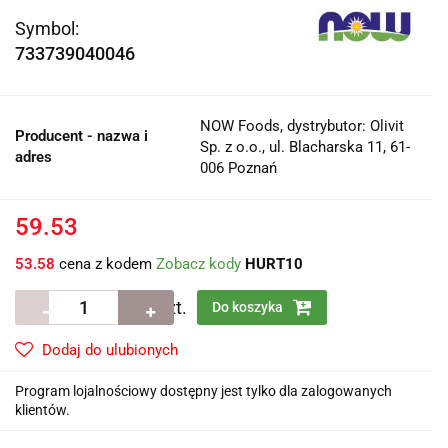
Symbol:
733739040046
NOW Foods, dystrybutor: Olivit
Producent - nazwa i
Sp. z o.o., ul. Blacharska 11, 61-
adres
006 Poznań
59.53
53.58
cena z kodem
Zobacz kody
HURT10
szt.
Do koszyka
Dodaj do ulubionych
Program lojalnościowy dostępny jest tylko dla zalogowanych
klientów.