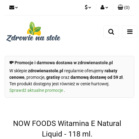
(
0
)
PLN
Zaloguj się
Zarejestruj się
CZK
Dodaj zgłoszenie
Zgody cookies
💸 Promocje i darmowa dostawa w zdrowienastole.pl
W sklepie
zdrowienastole.pl
regularnie oferujemy
rabaty
cenowe
, promocje,
gratisy
oraz
darmową dostawę od 59 zł
.
Ten produkt dostępny jest również w cenie hurtowej.
Sprawdź aktualne promocje
.
NOW FOODS Witamina E Natural
Liquid - 118 ml.