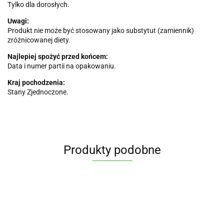
Tylko dla dorosłych.
Uwagi:
Produkt nie może być stosowany jako substytut (zamiennik)
zróżnicowanej diety.
Najlepiej spożyć przed końcem:
Data i numer partii na opakowaniu.
Kraj pochodzenia:
Stany Zjednoczone.
Produkty podobne
Maślan
J
Witamina
Witamina
Witamina