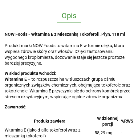
Opis
NOW Foods - Witamina E z Mieszanką Tokoferoli, Płyn, 118 ml
Produkt marki NOW Foods to witamina E w formie olejku, która
wspiera zdrowie skóry oraz włosów. Dzięki zastosowaniu
wygodnego kroplomierza, dozowanie staje się jeszcze prostsze i
bardziej precyzyjne.
W skład produktu wchodzi:
Witamina E
– to rozpuszczalna w tłuszczach grupa ośmiu
organicznych związków chemicznych, obejmująca tokoferole oraz
tokotrienole. Witamina E przyczynia się do ochrony komórek przed
stresem oksydacyjnym, wspierając ogólne zdrowie organizmu.
Zawartość:
W dziennej
Produkt zawiera
%RWS
porcji
Witamina E (jako d-alfa tokoferol wraz z
58,29 mg
-
mieszanką tokoferoli)