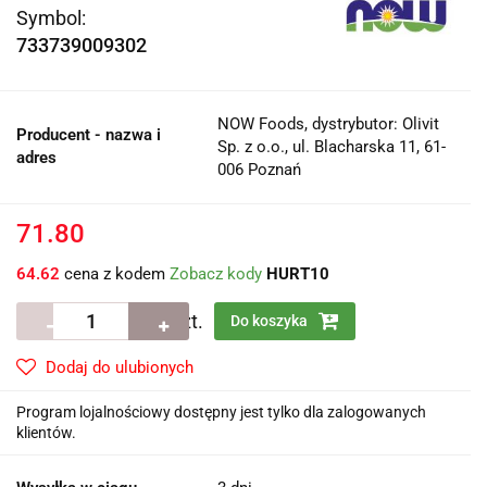
Symbol:
733739009302
NOW Foods, dystrybutor: Olivit
Producent - nazwa i
Sp. z o.o., ul. Blacharska 11, 61-
adres
006 Poznań
71.80
64.62
cena z kodem
Zobacz kody
HURT10
szt.
Do koszyka
Dodaj do ulubionych
Program lojalnościowy dostępny jest tylko dla zalogowanych
klientów.