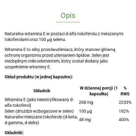
Opis
Naturalna witamina E w postaci d-alfa tokoferolu z mieszanymi
tokoferolami oraz 100 µg selenu.
Witamina E to silny przeciwutleniacz, który stanowi główną
ochronę organizmu przed utlenianiem lipidów. Selen jest
niezbędnym mikroelementem, który został dodany jako
uzupełnienie witaminy E.
Skład produktu (w jednej kapsułce):
W dziennej porcji (1
%
Składnik
kapsułka)
RWS
Witamina E (jako nieestryfikowany d-
268 mg
2233%
alfa tokoferol)
Selen (drożdże wzbogacone w selen)
100 µg
182%
Naturalne mieszane tokoferole (d-beta,
48 mg
400%
d-gamma, d-delta)
Składniki: