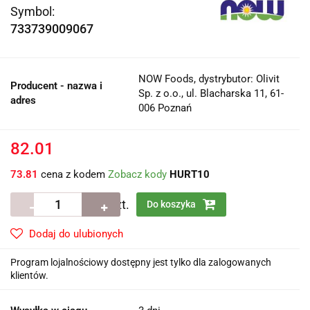
Symbol:
733739009067
NOW Foods, dystrybutor: Olivit
Producent - nazwa i
Sp. z o.o., ul. Blacharska 11, 61-
adres
006 Poznań
82.01
73.81
cena z kodem
Zobacz kody
HURT10
szt.
Do koszyka
Dodaj do ulubionych
Program lojalnościowy dostępny jest tylko dla zalogowanych
klientów.