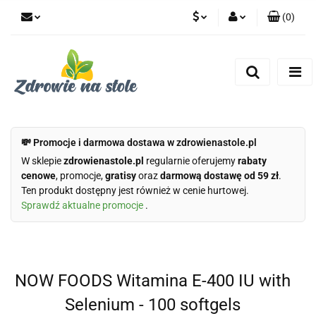
(
0
)
PLN
Zaloguj się
Zarejestruj się
CZK
Dodaj zgłoszenie
Zgody cookies
💸 Promocje i darmowa dostawa w zdrowienastole.pl
W sklepie
zdrowienastole.pl
regularnie oferujemy
rabaty
cenowe
, promocje,
gratisy
oraz
darmową dostawę od 59 zł
.
Ten produkt dostępny jest również w cenie hurtowej.
Sprawdź aktualne promocje
.
NOW FOODS Witamina E-400 IU with
Selenium - 100 softgels