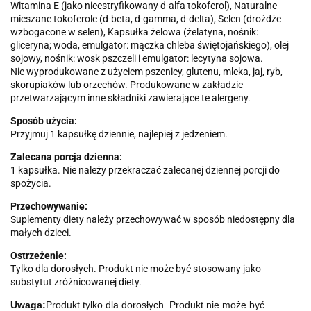
Witamina E (jako nieestryfikowany d-alfa tokoferol), Naturalne
mieszane tokoferole (d-beta, d-gamma, d-delta), Selen (drożdże
wzbogacone w selen), Kapsułka żelowa (żelatyna, nośnik:
gliceryna; woda, emulgator: mączka chleba świętojańskiego), olej
sojowy, nośnik: wosk pszczeli i emulgator: lecytyna sojowa.
Nie wyprodukowane z użyciem pszenicy, glutenu, mleka, jaj, ryb,
skorupiaków lub orzechów. Produkowane w zakładzie
przetwarzającym inne składniki zawierające te alergeny.
Sposób użycia:
Przyjmuj 1 kapsułkę dziennie, najlepiej z jedzeniem.
Zalecana porcja dzienna:
1 kapsułka. Nie należy przekraczać zalecanej dziennej porcji do
spożycia.
Przechowywanie:
Suplementy diety należy przechowywać w sposób niedostępny dla
małych dzieci.
Ostrzeżenie:
Tylko dla dorosłych. Produkt nie może być stosowany jako
substytut zróżnicowanej diety.
Uwaga:
Produkt tylko dla dorosłych. Produkt nie może być