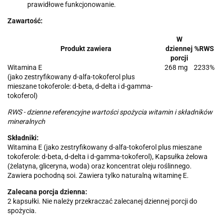
prawidłowe funkcjonowanie.
Zawartość:
W
Produkt zawiera
dziennej
%RWS
porcji
Witamina E
268 mg
2233%
(jako zestryfikowany d-alfa-tokoferol plus
mieszane tokoferole: d-beta, d-delta i d-gamma-
tokoferol)
RWS - dzienne referencyjne wartości spożycia witamin i składników
mineralnych
Składniki:
Witamina E (jako zestryfikowany d-alfa-tokoferol plus mieszane
tokoferole: d-beta, d-delta i d-gamma-tokoferol), Kapsułka żelowa
(żelatyna, gliceryna, woda) oraz koncentrat oleju roślinnego.
Zawiera pochodną soi. Zawiera tylko naturalną witaminę E.
Zalecana porcja dzienna:
2 kapsułki. Nie należy przekraczać zalecanej dziennej porcji do
spożycia.