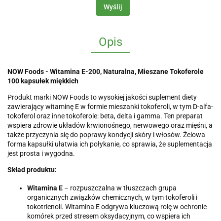
Wyślij
Opis
NOW Foods - Witamina E-200, Naturalna, Mieszane Tokoferole
100 kapsułek miękkich
Produkt marki NOW Foods to wysokiej jakości suplement diety
zawierający witaminę E w formie mieszanki tokoferoli, w tym D-alfa-
tokoferol oraz inne tokoferole: beta, delta i gamma. Ten preparat
wspiera zdrowie układów krwionośnego, nerwowego oraz mięśni, a
także przyczynia się do poprawy kondycji skóry i włosów. Żelowa
forma kapsułki ułatwia ich połykanie, co sprawia, że suplementacja
jest prosta i wygodna.
Skład produktu:
Witamina E
– rozpuszczalna w tłuszczach grupa
organicznych związków chemicznych, w tym tokoferoli i
tokotrienoli. Witamina E odgrywa kluczową rolę w ochronie
komórek przed stresem oksydacyjnym, co wspiera ich