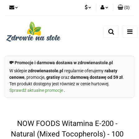
(
0
)
PLN
Zaloguj się
Zarejestruj się
CZK
Dodaj zgłoszenie
Zgody cookies
💸 Promocje i darmowa dostawa w zdrowienastole.pl
W sklepie
zdrowienastole.pl
regularnie oferujemy
rabaty
cenowe
, promocje,
gratisy
oraz
darmową dostawę od 59 zł
.
Ten produkt dostępny jest również w cenie hurtowej.
Sprawdź aktualne promocje
.
NOW FOODS Witamina E-200 -
Natural (Mixed Tocopherols) - 100