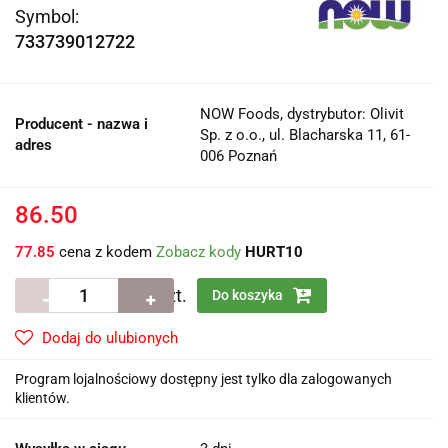
Symbol:
733739012722
NOW Foods, dystrybutor: Olivit
Producent - nazwa i
Sp. z o.o., ul. Blacharska 11, 61-
adres
006 Poznań
86.50
77.85
cena z kodem
Zobacz kody
HURT10
szt.
Do koszyka
Dodaj do ulubionych
Program lojalnościowy dostępny jest tylko dla zalogowanych
klientów.