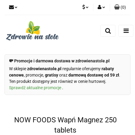
(
0
)
PLN
Zaloguj się
Zarejestruj się
CZK
Dodaj zgłoszenie
Zgody cookies
💸 Promocje i darmowa dostawa w zdrowienastole.pl
W sklepie
zdrowienastole.pl
regularnie oferujemy
rabaty
cenowe
, promocje,
gratisy
oraz
darmową dostawę od 59 zł
.
Ten produkt dostępny jest również w cenie hurtowej.
Sprawdź aktualne promocje
.
NOW FOODS Wapń Magnez 250
tablets