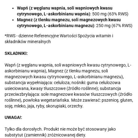
Wapń (z węglanu wapnia, soli wapniowych kwasu
cytrynowego, L-askorbinianu wapnia)
: 500 mg (63% RWS)
Magnez (z tlenku magnezu, soli magnezowych kwasu
cytrynowego, L-askorbinianu magnezu)
: 250 mg (67% RWS)
*RWS - dzienne Referencyjne Wartości Spożycia witamin i
składników mineralnych
SKŁADNIKI:
Wapń (z węglanu wapnia, soli wapniowych kwasu cytrynowego, L-
askorbinianu wapnia), Magnez (z tlenku magnezu, soli
magnezowych kwasu cytrynowego, L-askorbinianu magnezu),
substancja wypełniająca: celuloza; nośniki: guma celulozowa
usieciowana, kwasy tłuszczowe (źródło roślinne); substancja
przeciwzbrylająca: sole magnezowe kwasów tłuszczowych (źródło
roślinne), powłoka wegetariańska. Może zawierać: pszenicę, gluten,
soję, mleko, jaja, ryby, skorupiaki, orzechy.
UWAGA!:
Tylko dla dorosłych. Produkt nie może być stosowany jako
substytut (zamiennik) zróżnicowanej diety.