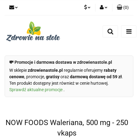
(
0
)
PLN
Zaloguj się
Zarejestruj się
CZK
Dodaj zgłoszenie
Zgody cookies
💸 Promocje i darmowa dostawa w zdrowienastole.pl
W sklepie
zdrowienastole.pl
regularnie oferujemy
rabaty
cenowe
, promocje,
gratisy
oraz
darmową dostawę od 59 zł
.
Ten produkt dostępny jest również w cenie hurtowej.
Sprawdź aktualne promocje
.
NOW FOODS Waleriana, 500 mg - 250
vkaps