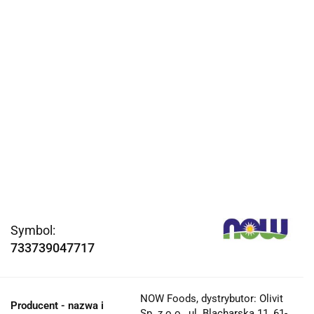
Symbol:
733739047717
NOW Foods, dystrybutor: Olivit
Producent - nazwa i
Sp. z o.o., ul. Blacharska 11, 61-