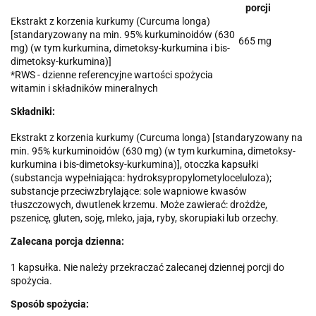
porcji
Ekstrakt z korzenia kurkumy (Curcuma longa)
[standaryzowany na min. 95% kurkuminoidów (630
665 mg
mg) (w tym kurkumina, dimetoksy-kurkumina i bis-
dimetoksy-kurkumina)]
*RWS - dzienne referencyjne wartości spożycia
witamin i składników mineralnych
Składniki:
Ekstrakt z korzenia kurkumy (Curcuma longa) [standaryzowany na
min. 95% kurkuminoidów (630 mg) (w tym kurkumina, dimetoksy-
kurkumina i bis-dimetoksy-kurkumina)], otoczka kapsułki
(substancja wypełniająca: hydroksypropylometyloceluloza);
substancje przeciwzbrylające: sole wapniowe kwasów
tłuszczowych, dwutlenek krzemu. Może zawierać: drożdże,
pszenicę, gluten, soję, mleko, jaja, ryby, skorupiaki lub orzechy.
Zalecana porcja dzienna:
1 kapsułka. Nie należy przekraczać zalecanej dziennej porcji do
spożycia.
Sposób spożycia: