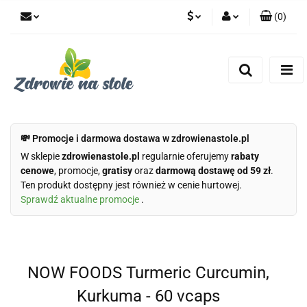
(
0
)
PLN
Zaloguj się
Zarejestruj się
CZK
Dodaj zgłoszenie
Zgody cookies
💸 Promocje i darmowa dostawa w zdrowienastole.pl
W sklepie
zdrowienastole.pl
regularnie oferujemy
rabaty
cenowe
, promocje,
gratisy
oraz
darmową dostawę od 59 zł
.
Ten produkt dostępny jest również w cenie hurtowej.
Sprawdź aktualne promocje
.
NOW FOODS Turmeric Curcumin,
Kurkuma - 60 vcaps