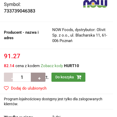
Symbol:
733739046383
NOW Foods, dystrybutor: Olivit
Producent - nazwa i
Sp. z o.o., ul. Blacharska 11, 61-
adres
006 Poznań
91.27
82.14
cena z kodem
Zobacz kody
HURT10
szt.
Do koszyka
Dodaj do ulubionych
Program lojalnościowy dostępny jest tylko dla zalogowanych
klientów.